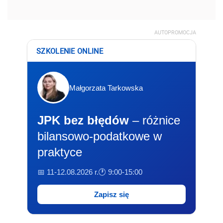
AUTOPROMOCJA
SZKOLENIE ONLINE
Małgorzata Tarkowska
JPK bez błędów
– różnice
bilansowo-podatkowe w
praktyce
📅 11-12.08.2026 r.
🕐 9:00-15:00
Zapisz się