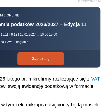
AUTOPROMOCJA
NIE ONLINE
mia podatków 2026/2027 – Edycja 11
 18.11 | 8.12 | 13.01.2027 r., 10:00-15:00
, na żywo + nagranie
Zapisz się
26 lutego br. mikrofirmy rozliczające się z
VAT
owi swoją ewidencję podatkową w formacie
e w tym celu mikroprzedsiębiorcy będą musieli