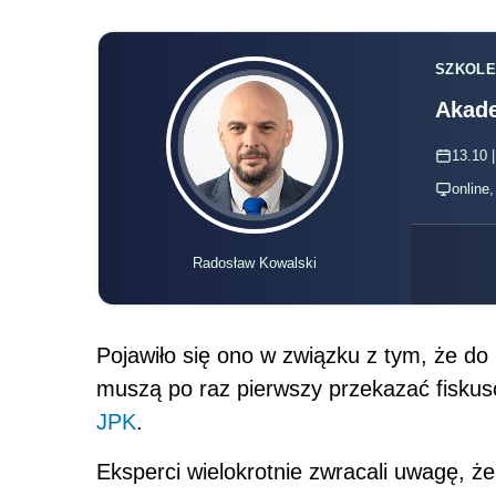
SZKOLE
Akade
13.10 |
online
Radosław Kowalski
Pojawiło się ono w związku z tym, że do 
muszą po raz pierwszy przekazać fiskus
JPK
.
Eksperci wielokrotnie zwracali uwagę, ż