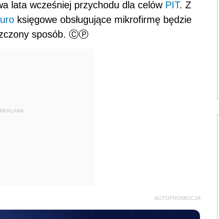
a lata wcześniej przychodu dla celów
PIT
. Z
iuro
księgowe obsługujące mikrofirmę będzie
szczony sposób. ⒸⓅ
REKLAMA
AUTOPROMOCJA