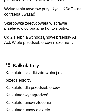
płatności za faktury w działalności
Wyłudzenia towarów przy użyciu KSeF – na
co trzeba uważać
Skarbówka zdecydowała w sprawie
przelewów od brata na konto siostry.
Pieniądze z emerytury mamy wyglądały jak
Od 2 sierpnia wchodzą nowe przepisy AI
darowizna, ale podatku jednak nie będzie
Act. Wielu przedsiębiorców może nie
wiedzieć, że dotyczą także ich
Kalkulatory
Kalkulator składki zdrowotnej dla
przedsiębiorcy
Kalkulator dla przedsiębiorców
Kalkulator wynagrodzeń
Kalkulator umów zlecenia
Kalkulator umów o dzieło