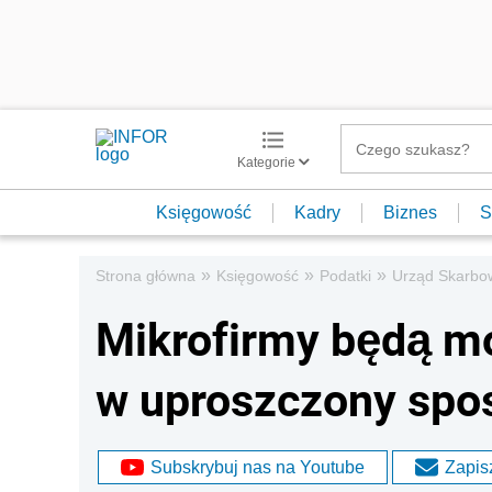
Kategorie
Księgowość
Kadry
Biznes
S
»
»
»
Strona główna
Księgowość
Podatki
Urząd Skarbo
Mikrofirmy będą m
w uproszczony spo
Subskrybuj nas na Youtube
Zapisz