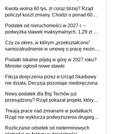
stać się Twoim problemem
Kwota wolna 60 tys. zł coraz bliżej? Rząd
policzył koszt zmiany. Chodzi o ponad 60
mld zł
Podatek od nieruchomości w 2027 r. –
podwyżka stawek maksymalnych. 1,29 zł za
1 m2 mieszkania, 36,49 zł za 1 m2
Czy za okres, w którym „przekształcono”
budynków i lokali związanych z
samozatrudnienie w umowę o pracę można
prowadzeniem działalności gospodarczej
wystawić faktury korygujące? Rozwiązanie
Podatki lokalne pójdą w górę w 2027 roku?
umowy cywilnoprawnej jedynym
Minister ogłosił nowe stawki
racjonalnym wyjściem
Fikcja doręczenia przez e-Urząd Skarbowy
nie działa. Decyzja pozostaje niedoręczona
Nowy podatek dla Big Techów już
przesądzony? Rząd pokazał projekt, który
może zmienić zasady gry w Polsce
Trwają prace nad zmianami w podatkach.
Rząd nie wyklucza podwyższenia drugiego
progu PIT
Rozliczanie odsetek od nieterminowych