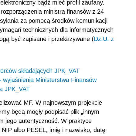
elektroniczny bądź mieć profil zaufany.
 rozporządzenia ministra finansów z 24
esyłania za pomocą środków komunikacji
wymagań technicznych dla informatycznych
gą być zapisane i przekazywane (
Dz.U. z
biorców składających JPK_VAT
 wyjaśnienia Ministerstwa Finansów
kta JPK_VAT
welizować MF. W najnowszym projekcie
firmy będą mogły podpisać plik „innym
m jego autentyczność. W praktyce
 NIP albo PESEL, imię i nazwisko, datę