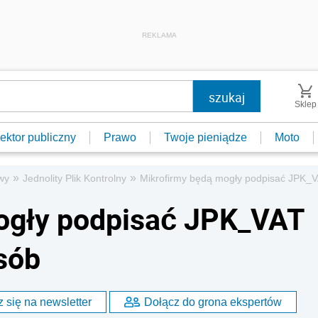
REKLAMA
Sklep
ektor publiczny
Prawo
Twoje pieniądze
Moto
»
»
wy
Jednolity Plik Kontrolny
Mikrofirmy będą mogły podpisać JPK_
ogły podpisać JPK_VAT
sób
 się na newsletter
Dołącz do grona ekspertów