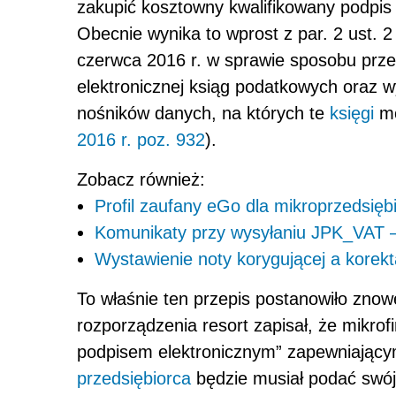
zakupić kosztowny kwalifikowany podpis 
Obecnie wynika to wprost z par. 2 ust. 2
czerwca 2016 r. w sprawie sposobu prz
elektronicznej ksiąg podatkowych oraz 
nośników danych, na których te
księgi
mo
2016 r. poz. 932
).
Zobacz również:
Profil zaufany eGo dla mikroprzedsię
Komunikaty przy wysyłaniu JPK_VAT –
Wystawienie noty korygującej a kore
To właśnie ten przepis postanowiło zno
rozporządzenia resort zapisał, że mikro
podpisem elektronicznym” zapewniający
przedsiębiorca
będzie musiał podać swój