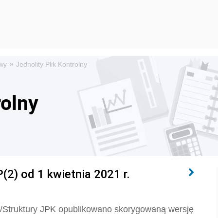
»
wy
Jednolity Plik Kontrolny
rolny
2) od 1 kwietnia 2021 r.
a/Struktury JPK opublikowano skorygowaną wersję