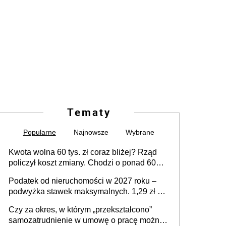
Tematy
Popularne
Najnowsze
Wybrane
Kwota wolna 60 tys. zł coraz bliżej? Rząd
policzył koszt zmiany. Chodzi o ponad 60
mld zł
Podatek od nieruchomości w 2027 roku –
podwyżka stawek maksymalnych. 1,29 zł za
1 m2 mieszkania, 36,49 zł za 1 m2
Czy za okres, w którym „przekształcono”
budynków i lokali związanych z
samozatrudnienie w umowę o pracę można
prowadzeniem działalności gospodarczej