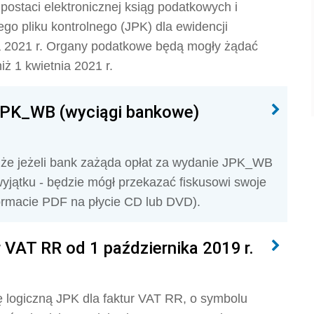
postaci elektronicznej ksiąg podatkowych i
go pliku kontrolnego (JPK) dla ewidencji
ia 2021 r. Organy podatkowe będą mogły żądać
ż 1 kwietnia 2021 r.
 JPK_WB (wyciągi bankowe)
 że jeżeli bank zażąda opłat za wydanie JPK_WB
wyjątku - będzie mógł przekazać fiskusowi swoje
 formacie PDF na płycie CD lub DVD).
r VAT RR od 1 października 2019 r.
ę logiczną JPK dla faktur VAT RR, o symbolu