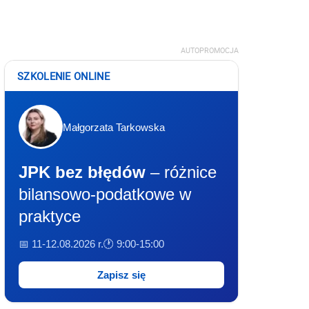
AUTOPROMOCJA
SZKOLENIE ONLINE
Małgorzata Tarkowska
JPK bez błędów
– różnice
bilansowo-podatkowe w
praktyce
📅 11-12.08.2026 r.
🕐 9:00-15:00
Zapisz się