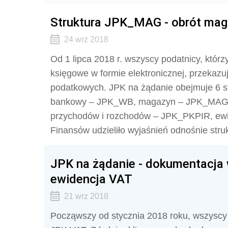
Struktura JPK_MAG - obrót ma
24 wrz 2018
Od 1 lipca 2018 r. wszyscy podatnicy, któ
księgowe w formie elektronicznej, przekazu
podatkowych. JPK na żądanie obejmuje 6 s
bankowy – JPK_WB, magazyn – JPK_MAG, 
przychodów i rozchodów – JPK_PKPIR, ew
Finansów udzieliło wyjaśnień odnośnie st
JPK na żądanie - dokumentacja w
ewidencja VAT
21 wrz 2018
Począwszy od stycznia 2018 roku, wszyscy 