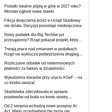
wystawić faktury korygujące? Rozwiązanie
Podatki lokalne pójdą w górę w 2027 roku?
umowy cywilnoprawnej jedynym
Minister ogłosił nowe stawki
racjonalnym wyjściem
Fikcja doręczenia przez e-Urząd Skarbowy
nie działa. Decyzja pozostaje niedoręczona
Nowy podatek dla Big Techów już
przesądzony? Rząd pokazał projekt, który
może zmienić zasady gry w Polsce
Trwają prace nad zmianami w podatkach.
Rząd nie wyklucza podwyższenia drugiego
progu PIT
Rozliczanie odsetek od nieterminowych
płatności za faktury w działalności
Wyłudzenia towarów przy użyciu KSeF – na
co trzeba uważać
Skarbówka zdecydowała w sprawie
przelewów od brata na konto siostry.
Pieniądze z emerytury mamy wyglądały jak
Od 2 sierpnia wchodzą nowe przepisy AI
darowizna, ale podatku jednak nie będzie
Act. Wielu przedsiębiorców może nie