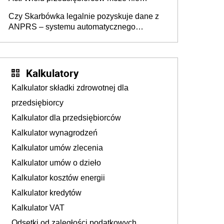
wiedzieć, że dotyczą także ich
Czy Skarbówka legalnie pozyskuje dane z
ANPRS – systemu automatycznego
rozpoznawania tablic rejestracyjnych
pojazdów z kamer drogowych?
Kalkulatory
Kalkulator składki zdrowotnej dla
przedsiębiorcy
Kalkulator dla przedsiębiorców
Kalkulator wynagrodzeń
Kalkulator umów zlecenia
Kalkulator umów o dzieło
Kalkulator kosztów energii
Kalkulator kredytów
Kalkulator VAT
Odsetki od zaległości podatkowych