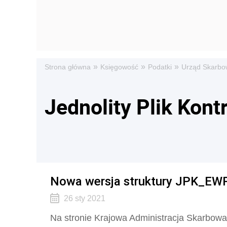
»
»
»
Strona główna
Księgowość
Podatki
Urząd Skarbo
Jednolity Plik Kont
Nowa wersja struktury JPK_EWP(
26 sty 2021
Na stronie Krajowa Administracja Skarbow