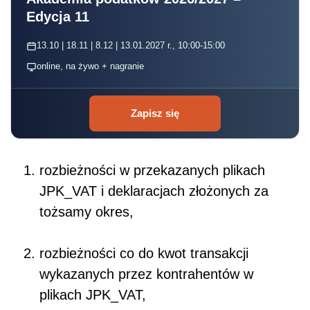
Edycja 11
13.10 | 18.11 | 8.12 | 13.01.2027 r., 10:00-15:00
online, na żywo + nagranie
Zapisz się
rozbieżności w przekazanych plikach
JPK_VAT i deklaracjach złożonych za
tożsamy okres,
rozbieżności co do kwot transakcji
wykazanych przez kontrahentów w
plikach JPK_VAT,