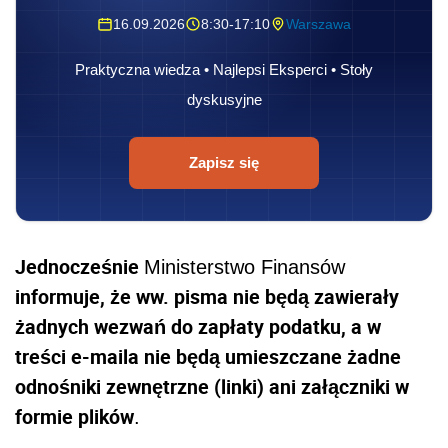
16.09.2026
8:30-17:10
Warszawa
Praktyczna wiedza • Najlepsi Eksperci • Stoły
dyskusyjne
Zapisz się
Jednocześnie
Ministerstwo Finansów
informuje, że ww. pisma nie będą zawierały
żadnych wezwań do zapłaty podatku, a w
treści e-maila nie będą umieszczane żadne
odnośniki zewnętrzne (linki) ani załączniki w
formie plików
.