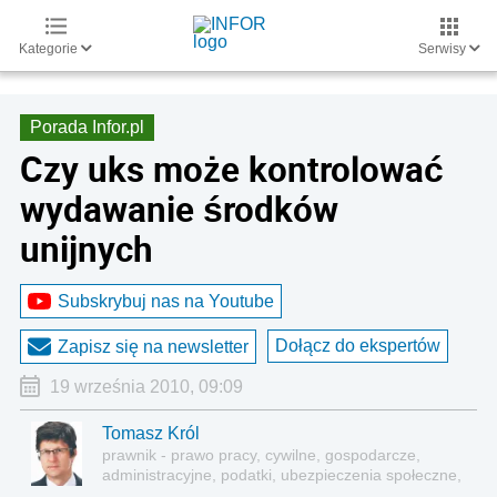
Kategorie
Serwisy
Porada Infor.pl
Czy uks może kontrolować
wydawanie środków
unijnych
Subskrybuj nas na Youtube
Dołącz do ekspertów
Zapisz się na newsletter
19 września 2010, 09:09
Tomasz Król
prawnik - prawo pracy, cywilne, gospodarcze,
administracyjne, podatki, ubezpieczenia społeczne,
sektor publiczny