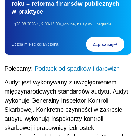
roku – reforma finansów publicznych
w praktyce
26.08.2026 r., 9:00-13:00
online, na żywo + nagranie
Liczba miejsc ograniczona
Zapisz się
Polecamy:
Podatek od spadków i darowizn
Audyt jest wykonywany z uwzględnieniem
międzynarodowych standardów audytu. Audyt
wykonuje Generalny Inspektor Kontroli
Skarbowej. Konkretne czynności w zakresie
audytu wykonują inspektorzy kontroli
skarbowej i pracownicy jednostek