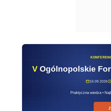
KONFEREN
V
Ogólnopolskie Fo
16.09.2026
Praktyczna wiedza • Najl
Z