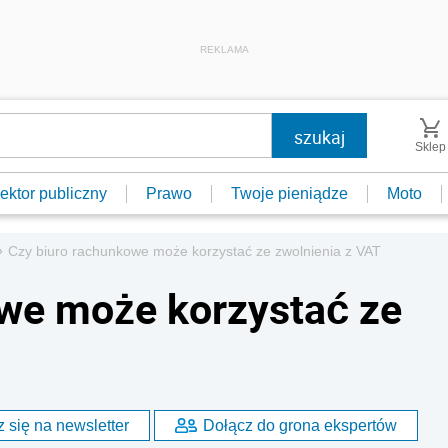
REKLAMA
Sklep
ektor publiczny
Prawo
Twoje pieniądze
Moto
»
Czy biuro rachunkowe może korzystać ze zwolnienia z VAT
owe może korzystać ze
 się na newsletter
Dołącz do grona ekspertów