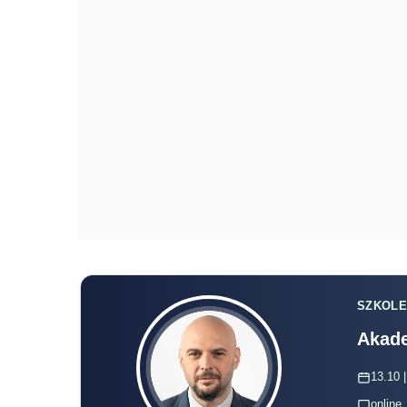
SZKOLE
Akade
13.10 |
online