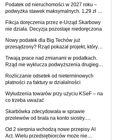
Podatek od nieruchomości w 2027 roku –
podwyżka stawek maksymalnych. 1,29 zł za
1 m2 mieszkania, 36,49 zł za 1 m2
Fikcja doręczenia przez e-Urząd Skarbowy
budynków i lokali związanych z
nie działa. Decyzja pozostaje niedoręczona
prowadzeniem działalności gospodarczej
Nowy podatek dla Big Techów już
przesądzony? Rząd pokazał projekt, który
może zmienić zasady gry w Polsce
Trwają prace nad zmianami w podatkach.
Rząd nie wyklucza podwyższenia drugiego
progu PIT
Rozliczanie odsetek od nieterminowych
płatności za faktury w działalności
Wyłudzenia towarów przy użyciu KSeF – na
co trzeba uważać
Skarbówka zdecydowała w sprawie
przelewów od brata na konto siostry.
Pieniądze z emerytury mamy wyglądały jak
Od 2 sierpnia wchodzą nowe przepisy AI
darowizna, ale podatku jednak nie będzie
Act. Wielu przedsiębiorców może nie