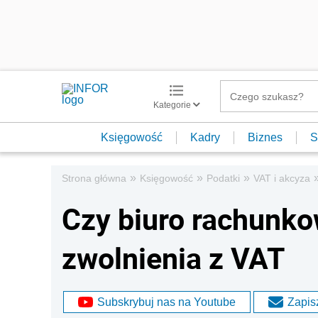
Kategorie
Księgowość
Kadry
Biznes
S
»
»
»
Strona główna
Księgowość
Podatki
VAT i akcyza
Czy biuro rachunk
zwolnienia z VAT
Subskrybuj nas na Youtube
Zapisz