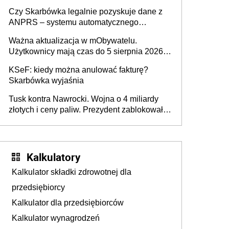
wiedzieć, że dotyczą także ich
Czy Skarbówka legalnie pozyskuje dane z
ANPRS – systemu automatycznego
rozpoznawania tablic rejestracyjnych
Ważna aktualizacja w mObywatelu.
pojazdów z kamer drogowych?
Użytkownicy mają czas do 5 sierpnia 2026
roku
KSeF: kiedy można anulować fakturę?
Skarbówka wyjaśnia
Tusk kontra Nawrocki. Wojna o 4 miliardy
złotych i ceny paliw. Prezydent zablokował
ustawę, premier mówi o „ciosie
wymierzonym we wszystkich polskich
kierowców”
Kalkulatory
Kalkulator składki zdrowotnej dla
przedsiębiorcy
Kalkulator dla przedsiębiorców
Kalkulator wynagrodzeń