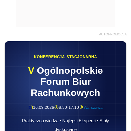
AUTOPROMOCJA
KONFERENCJA STACJONARNA
V
Ogólnopolskie
Forum Biur
Rachunkowych
16.09.2026
8:30-17:10
Warszawa
Praktyczna wiedza • Najlepsi Eksperci • Stoły
dyskusyjne