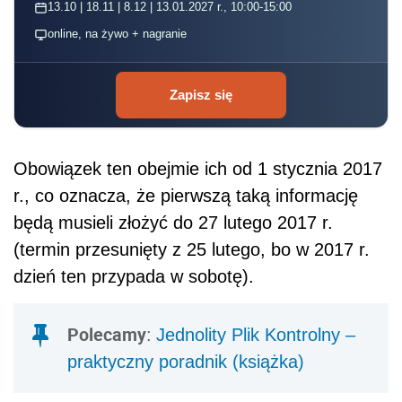
13.10 | 18.11 | 8.12 | 13.01.2027 r., 10:00-15:00
online, na żywo + nagranie
Zapisz się
Obowiązek ten obejmie ich od 1 stycznia 2017
r., co oznacza, że pierwszą taką informację
będą musieli złożyć do 27 lutego 2017 r.
(termin przesunięty z 25 lutego, bo w 2017 r.
dzień ten przypada w sobotę).
Polecamy
:
Jednolity Plik Kontrolny –
praktyczny poradnik (książka)