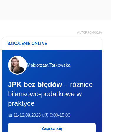
AUTOPROMOCJA
SZKOLENIE ONLINE
Małgorzata Tarkowska
JPK bez błędów
– różnice
bilansowo-podatkowe w
praktyce
📅 11-12.08.2026 r.
🕐 9:00-15:00
Zapisz się