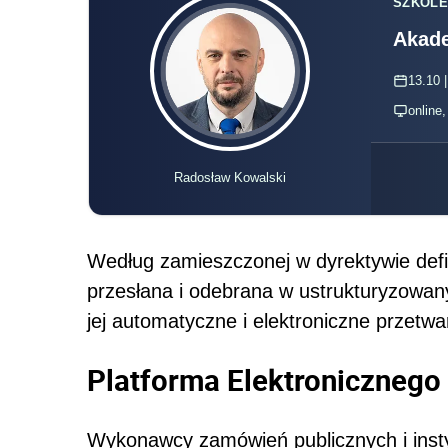
SZKOLE
Akade
13.10 |
online
Radosław Kowalski
Według zamieszczonej w dyrektywie defin
przesłana i odebrana w ustrukturyzowan
jej automatyczne i elektroniczne przetwa
Platforma Elektronicznego
Wykonawcy zamówień publicznych i insty