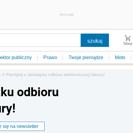
REKLAMA
Sklep
ektor publiczny
Prawo
Twoje pieniądze
Moto
»
a
Pamiętaj o obowiązku odbioru elektronicznej faktury!
ku odbioru
ry!
 się na newsletter