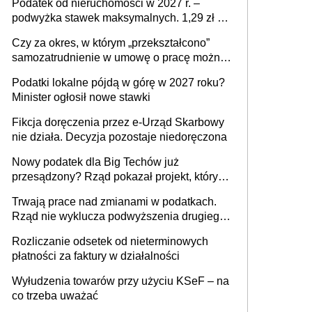
Podatek od nieruchomości w 2027 r. –
podwyżka stawek maksymalnych. 1,29 zł za
1 m2 mieszkania, 36,49 zł za 1 m2
Czy za okres, w którym „przekształcono”
budynków i lokali związanych z
samozatrudnienie w umowę o pracę można
prowadzeniem działalności gospodarczej
wystawić faktury korygujące? Rozwiązanie
Podatki lokalne pójdą w górę w 2027 roku?
umowy cywilnoprawnej jedynym
Minister ogłosił nowe stawki
racjonalnym wyjściem
Fikcja doręczenia przez e-Urząd Skarbowy
nie działa. Decyzja pozostaje niedoręczona
Nowy podatek dla Big Techów już
przesądzony? Rząd pokazał projekt, który
może zmienić zasady gry w Polsce
Trwają prace nad zmianami w podatkach.
Rząd nie wyklucza podwyższenia drugiego
progu PIT
Rozliczanie odsetek od nieterminowych
płatności za faktury w działalności
Wyłudzenia towarów przy użyciu KSeF – na
co trzeba uważać