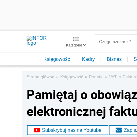
Kategorie
Księgowość
Kadry
Biznes
S
»
»
»
»
Strona główna
Księgowość
Podatki
VAT
Faktur
Pamiętaj o obowiąz
elektronicznej faktu
Subskrybuj nas na Youtube
Zapisz