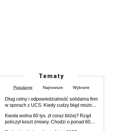
Tematy
Popularne
Najnowsze
Wybrane
Dług celny i odpowiedzialność solidarna firm
w sporach z UCS. Kiedy cudzy błąd może
stać się Twoim problemem
Kwota wolna 60 tys. zł coraz bliżej? Rząd
policzył koszt zmiany. Chodzi o ponad 60
mld zł