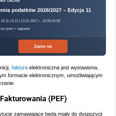
NIE ONLINE
mia podatków 2026/2027 – Edycja 11
 18.11 | 8.12 | 13.01.2027 r., 10:00-15:00
, na żywo + nagranie
Zapisz się
icji,
faktura
elektroniczna jest wystawiona,
ym formacie elektronicznym, umożliwiającym
rzanie.
 Fakturowania (PEF)
tucje zamawiające będą miały do dyspozycji