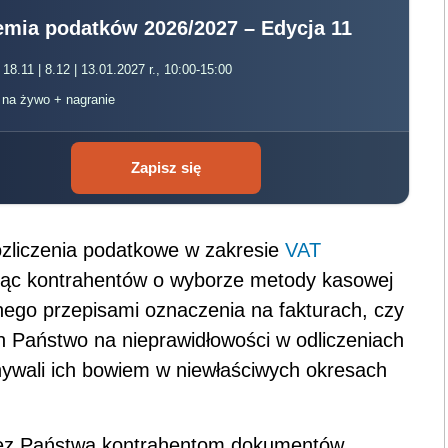
mia podatków 2026/2027 – Edycja 11
 18.11 | 8.12 | 13.01.2027 r., 10:00-15:00
, na żywo + nagranie
Zapisz się
ozliczenia podatkowe w zakresie
VAT
u­jąc kontrahentów o wyborze metody kasowej
ego przepisami oznaczenia na fakturach, czy
ich Państwo na nieprawidłowości w odliczeniach
onywali ich bowiem w niewłaściwych okresach
rzez Państwa kontrahentom dokumentów