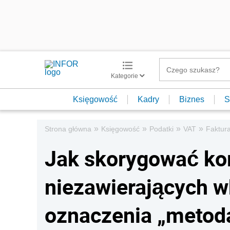
Kategorie
Księgowość
Kadry
Biznes
S
»
»
»
»
Strona główna
Księgowość
Podatki
VAT
Faktur
Jak skorygować kor
niezawierających 
oznaczenia „metod