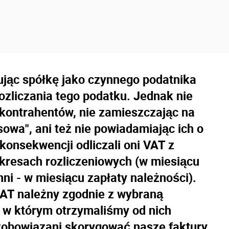
ując spółkę jako czynnego podatnika
zliczania tego podatku. Jednak nie
kontrahentów, nie zamieszczając na
owa", ani też nie powiadamiając ich o
konsekwencji odliczali oni VAT z
kresach rozliczeniowych (w miesiącu
nni - w miesiącu zapłaty należności).
AT należny zgodnie z wybraną
s, w którym otrzymaliśmy od nich
 zobowiązani skorygować nasze faktury,