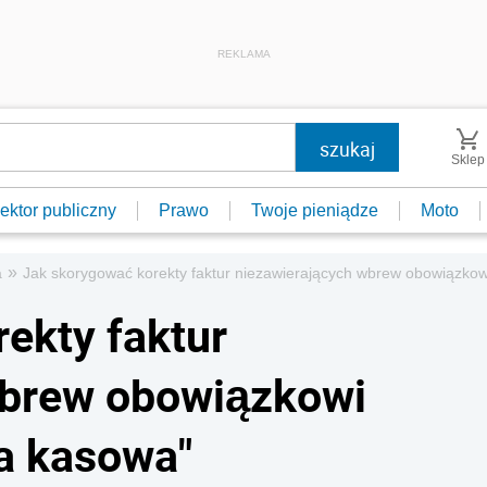
REKLAMA
Sklep
ektor publiczny
Prawo
Twoje pieniądze
Moto
»
a
Jak skorygować korekty faktur niezawierających wbrew obowiązko
ekty faktur
wbrew obowiązkowi
a kasowa"