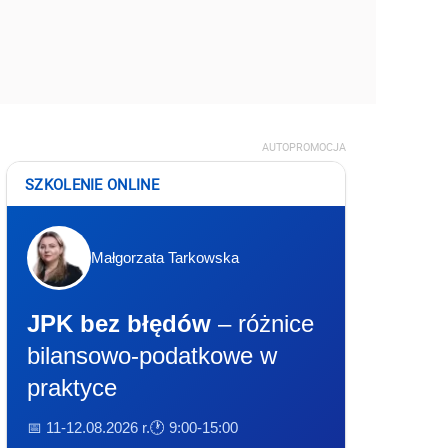
AUTOPROMOCJA
SZKOLENIE ONLINE
Małgorzata Tarkowska
JPK bez błędów
– różnice
bilansowo-podatkowe w
praktyce
📅 11-12.08.2026 r.
🕐 9:00-15:00