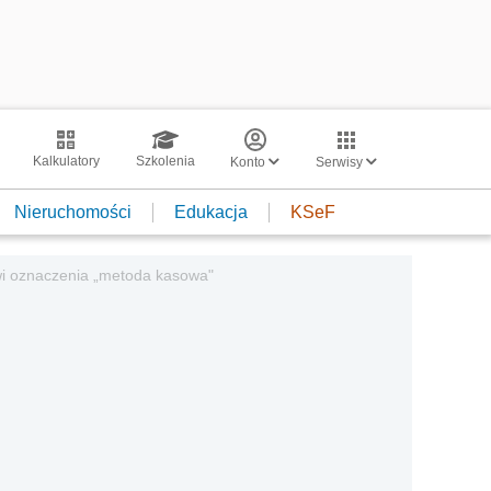
Kalkulatory
Szkolenia
Konto
Serwisy
Nieruchomości
Edukacja
KSeF
wi oznaczenia „metoda kasowa"