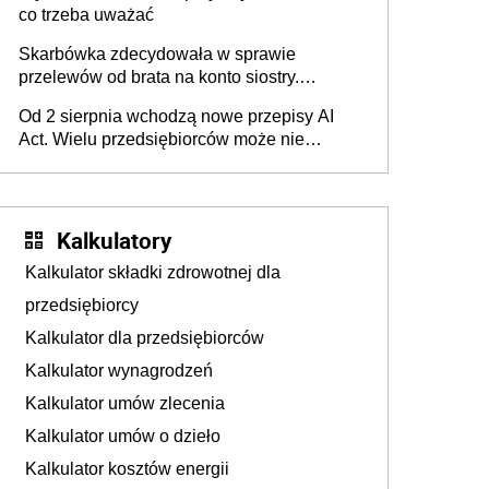
co trzeba uważać
Skarbówka zdecydowała w sprawie
przelewów od brata na konto siostry.
Pieniądze z emerytury mamy wyglądały jak
Od 2 sierpnia wchodzą nowe przepisy AI
darowizna, ale podatku jednak nie będzie
Act. Wielu przedsiębiorców może nie
wiedzieć, że dotyczą także ich
Kalkulatory
Kalkulator składki zdrowotnej dla
przedsiębiorcy
Kalkulator dla przedsiębiorców
Kalkulator wynagrodzeń
Kalkulator umów zlecenia
Kalkulator umów o dzieło
Kalkulator kosztów energii