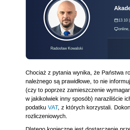
Akade
13.10 |
online
Radosław Kowalski
Chociaż z pytania wynika, że Państwa r
należnego są prawidłowe, to nie inform
(czy to poprzez zamieszczenie wymagan
w jakikolwiek inny sposób) naraziliście 
podatku
VAT
, z których korzystali. Dok
roz­liczeniowych.
Dlatego konieczne jest dostarczenie p