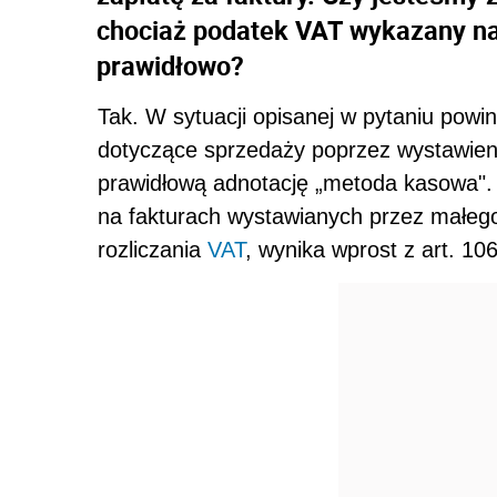
chociaż podatek VAT wykazany na 
prawidłowo?
Tak. W sytuacji opisanej w pytaniu powi
dotyczące sprzeda­ży poprzez wystawien
prawidłową adnotację „metoda kasowa".
na fakturach wystawianych przez małeg
rozliczania
VAT
, wynika wprost z art. 10