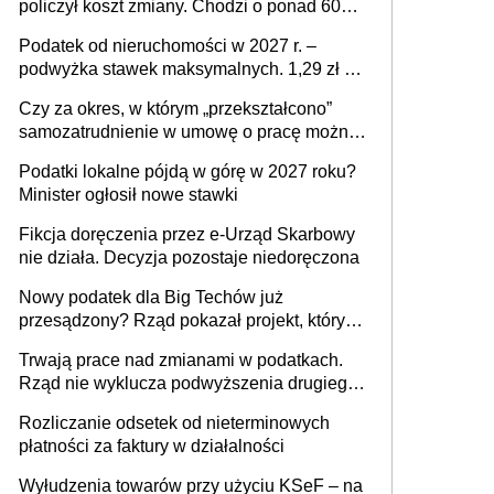
policzył koszt zmiany. Chodzi o ponad 60
mld zł
Podatek od nieruchomości w 2027 r. –
podwyżka stawek maksymalnych. 1,29 zł za
1 m2 mieszkania, 36,49 zł za 1 m2
Czy za okres, w którym „przekształcono”
budynków i lokali związanych z
samozatrudnienie w umowę o pracę można
prowadzeniem działalności gospodarczej
wystawić faktury korygujące? Rozwiązanie
Podatki lokalne pójdą w górę w 2027 roku?
umowy cywilnoprawnej jedynym
Minister ogłosił nowe stawki
racjonalnym wyjściem
Fikcja doręczenia przez e-Urząd Skarbowy
nie działa. Decyzja pozostaje niedoręczona
Nowy podatek dla Big Techów już
przesądzony? Rząd pokazał projekt, który
może zmienić zasady gry w Polsce
Trwają prace nad zmianami w podatkach.
Rząd nie wyklucza podwyższenia drugiego
progu PIT
Rozliczanie odsetek od nieterminowych
płatności za faktury w działalności
Wyłudzenia towarów przy użyciu KSeF – na