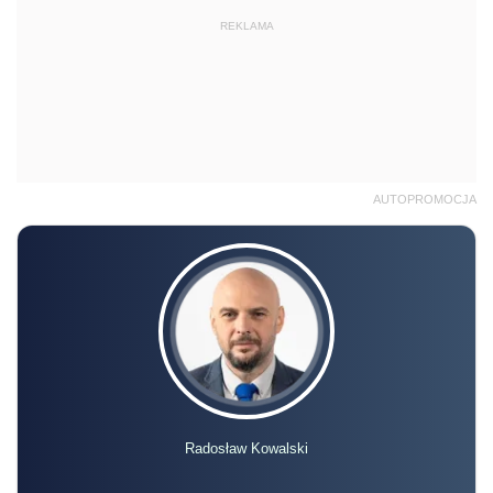
REKLAMA
AUTOPROMOCJA
Radosław Kowalski