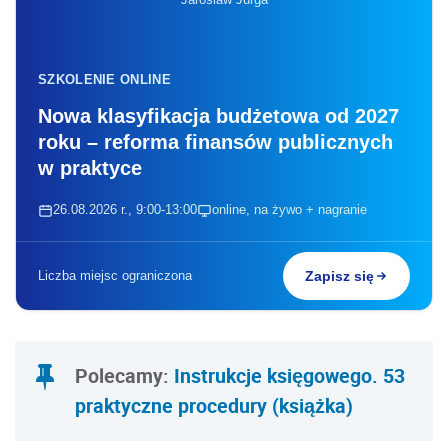
SZKOLENIE ONLINE
Nowa klasyfikacja budżetowa od 2027
roku – reforma finansów publicznych
w praktyce
26.08.2026 r., 9:00-13:00
online, na żywo + nagranie
Liczba miejsc ograniczona
Zapisz się
Polecamy:
Instrukcje księgowego. 53
praktyczne procedury (książka)