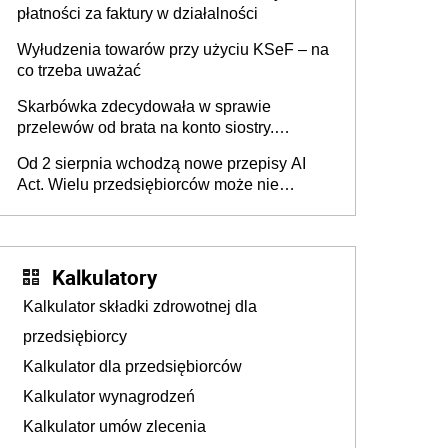
płatności za faktury w działalności
Wyłudzenia towarów przy użyciu KSeF – na
co trzeba uważać
Skarbówka zdecydowała w sprawie
przelewów od brata na konto siostry.
Pieniądze z emerytury mamy wyglądały jak
Od 2 sierpnia wchodzą nowe przepisy AI
darowizna, ale podatku jednak nie będzie
Act. Wielu przedsiębiorców może nie
wiedzieć, że dotyczą także ich
Kalkulatory
Kalkulator składki zdrowotnej dla
przedsiębiorcy
Kalkulator dla przedsiębiorców
Kalkulator wynagrodzeń
Kalkulator umów zlecenia