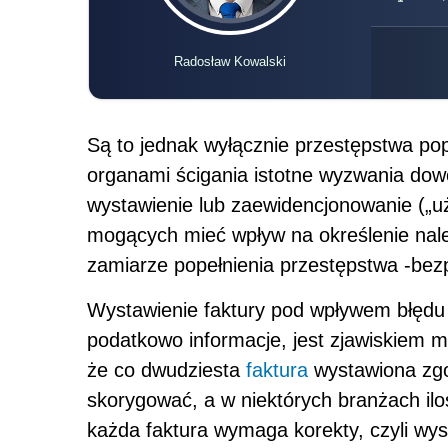
Radosław Kowalski
Są to jednak wyłącznie przestępstwa pop
organami ścigania istotne wyzwania do
wystawienie lub zaewidencjonowanie („uż
mogących mieć wpływ na określenie należ
zamiarze popełnienia przestępstwa -be
Wystawienie faktury pod wpływem błędu a
podatkowo informacje, jest zjawiskiem 
że co dwudziesta
faktura
wystawiona zgo
skorygować, a w niektórych branżach iloś
każda faktura wymaga korekty, czyli wys