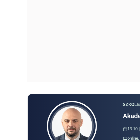
SZKOLE
Akade
13.10 |
online