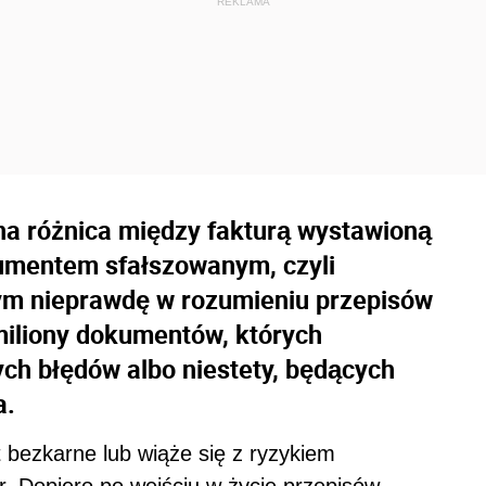
zna różnica między fakturą wystawioną
umentem sfałszowanym, czyli
ym nieprawdę w rozumieniu przepisów
miliony dokumentów, których
ych błędów albo niestety, będących
a.
t bezkarne lub wiąże się z ryzykiem