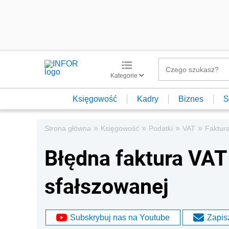
Kategorie
Księgowość
Kadry
Biznes
S
»
»
»
»
Strona główna
Księgowość
Podatki
VAT
Faktur
Błędna faktura VAT 
sfałszowanej
Subskrybuj nas na Youtube
Zapisz