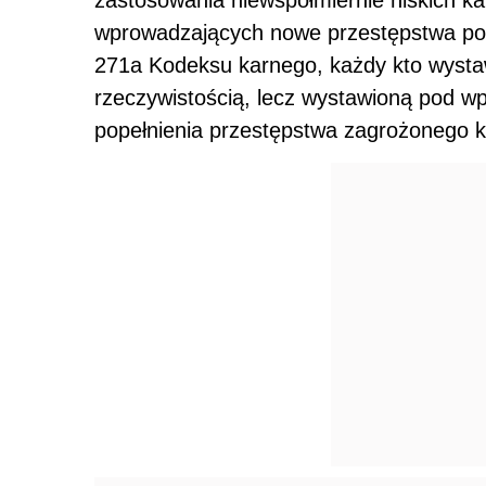
zastosowania niewspółmiernie niskich ka
wprowadzających nowe przestępstwa pos
271a Kodeksu karnego, każdy kto wystaw
rzeczywistością, lecz wystawioną pod w
popełnienia przestępstwa zagrożonego k