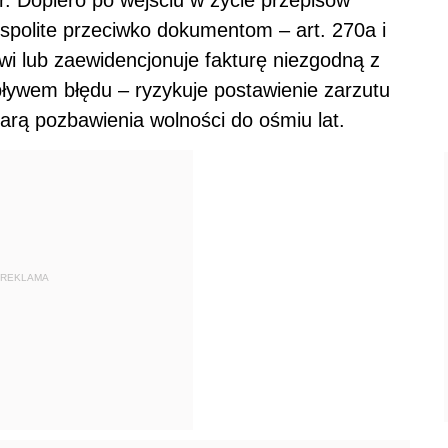
r. Dopiero po wejściu w życie przepisów
polite przeciwko dokumentom – art. 270a i
i lub zaewidencjonuje fakturę niezgodną z
pływem błędu – ryzykuje postawienie zarzutu
arą pozbawienia wolności do ośmiu lat.
REKLAMA