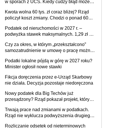
w sporach z UCS. Kiedy cudzy błąd może
stać się Twoim problemem
Kwota wolna 60 tys. zł coraz bliżej? Rząd
policzył koszt zmiany. Chodzi o ponad 60
mld zł
Podatek od nieruchomości w 2027 r. –
podwyżka stawek maksymalnych. 1,29 zł za
1 m2 mieszkania, 36,49 zł za 1 m2
Czy za okres, w którym „przekształcono”
budynków i lokali związanych z
samozatrudnienie w umowę o pracę można
prowadzeniem działalności gospodarczej
wystawić faktury korygujące? Rozwiązanie
Podatki lokalne pójdą w górę w 2027 roku?
umowy cywilnoprawnej jedynym
Minister ogłosił nowe stawki
racjonalnym wyjściem
Fikcja doręczenia przez e-Urząd Skarbowy
nie działa. Decyzja pozostaje niedoręczona
Nowy podatek dla Big Techów już
przesądzony? Rząd pokazał projekt, który
może zmienić zasady gry w Polsce
Trwają prace nad zmianami w podatkach.
Rząd nie wyklucza podwyższenia drugiego
progu PIT
Rozliczanie odsetek od nieterminowych