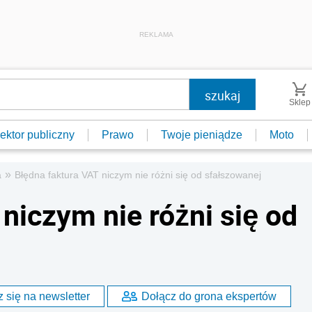
REKLAMA
Sklep
ektor publiczny
Prawo
Twoje pieniądze
Moto
»
a
Błędna faktura VAT niczym nie różni się od sfałszowanej
niczym nie różni się od
 się na newsletter
Dołącz do grona ekspertów