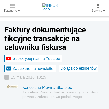
Kategorie
Serwisy
Faktury dokumentujące
fikcyjne transakcje na
celowniku fiskusa
Subskrybuj nas na Youtube
Dołącz do ekspertów
Zapisz się na newsletter
15 maja 2018, 13:25
Kancelaria Prawna Skarbiec
Kancelaria Prawna Skarbiec świadczy doradztwo
prawne z zakresu prawa podatkowego,
gospodarczego, cywilnego i karnego.