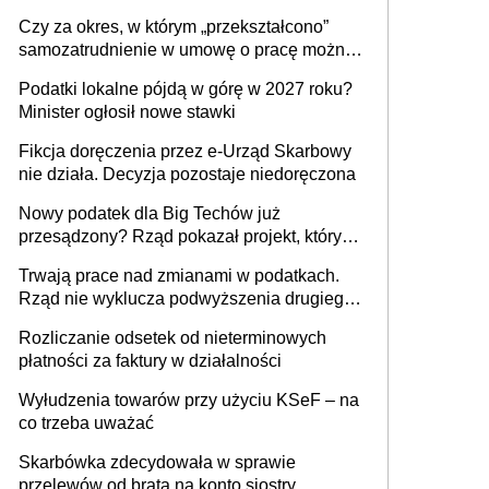
1 m2 mieszkania, 36,49 zł za 1 m2
Czy za okres, w którym „przekształcono”
budynków i lokali związanych z
samozatrudnienie w umowę o pracę można
prowadzeniem działalności gospodarczej
wystawić faktury korygujące? Rozwiązanie
Podatki lokalne pójdą w górę w 2027 roku?
umowy cywilnoprawnej jedynym
Minister ogłosił nowe stawki
racjonalnym wyjściem
Fikcja doręczenia przez e-Urząd Skarbowy
nie działa. Decyzja pozostaje niedoręczona
Nowy podatek dla Big Techów już
przesądzony? Rząd pokazał projekt, który
może zmienić zasady gry w Polsce
Trwają prace nad zmianami w podatkach.
Rząd nie wyklucza podwyższenia drugiego
progu PIT
Rozliczanie odsetek od nieterminowych
płatności za faktury w działalności
Wyłudzenia towarów przy użyciu KSeF – na
co trzeba uważać
Skarbówka zdecydowała w sprawie
przelewów od brata na konto siostry.