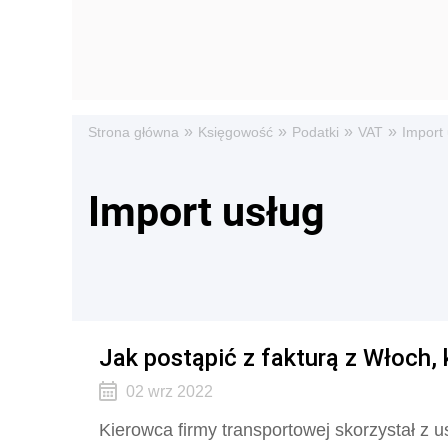
»
»
»
»
Strona główna
Księgowość
Podatki
VAT
Import
Import usług
Jak postąpić z fakturą z Włoch,
02 wrz 2022
Kierowca firmy transportowej skorzystał z us