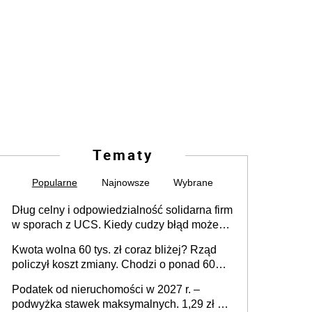
Tematy
Popularne
Najnowsze
Wybrane
Dług celny i odpowiedzialność solidarna firm
w sporach z UCS. Kiedy cudzy błąd może
stać się Twoim problemem
Kwota wolna 60 tys. zł coraz bliżej? Rząd
policzył koszt zmiany. Chodzi o ponad 60
mld zł
Podatek od nieruchomości w 2027 r. –
podwyżka stawek maksymalnych. 1,29 zł za