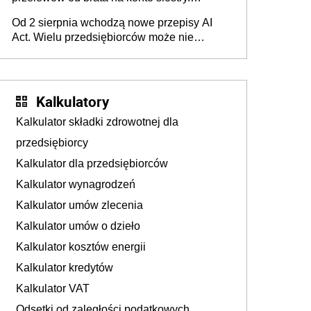
Pieniądze z emerytury mamy wyglądały jak
Od 2 sierpnia wchodzą nowe przepisy AI
darowizna, ale podatku jednak nie będzie
Act. Wielu przedsiębiorców może nie
wiedzieć, że dotyczą także ich
Kalkulatory
Kalkulator składki zdrowotnej dla
przedsiębiorcy
Kalkulator dla przedsiębiorców
Kalkulator wynagrodzeń
Kalkulator umów zlecenia
Kalkulator umów o dzieło
Kalkulator kosztów energii
Kalkulator kredytów
Kalkulator VAT
Odsetki od zaległości podatkowych