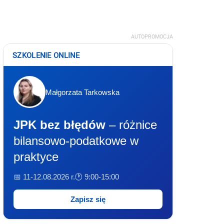
AUTOPROMOCJA
SZKOLENIE ONLINE
Małgorzata Tarkowska
JPK bez błędów
– różnice
bilansowo-podatkowe w
praktyce
📅 11-12.08.2026 r.
🕐 9:00-15:00
Zapisz się