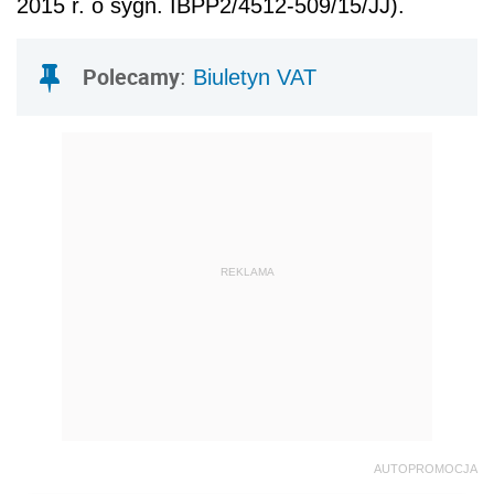
2015 r. o sygn. IBPP2/4512-509/15/JJ).
Polecamy
:
Biuletyn VAT
REKLAMA
AUTOPROMOCJA