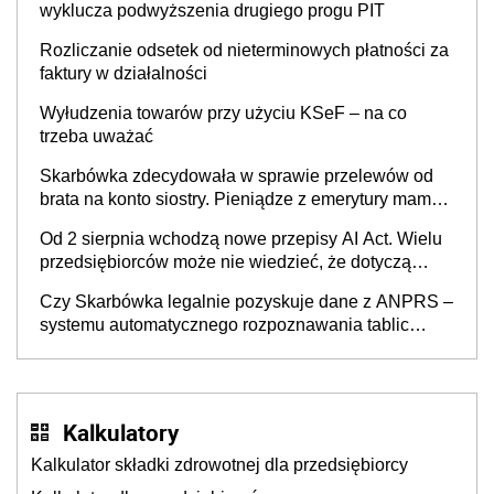
wyklucza podwyższenia drugiego progu PIT
Rozliczanie odsetek od nieterminowych płatności za
faktury w działalności
Wyłudzenia towarów przy użyciu KSeF – na co
trzeba uważać
Skarbówka zdecydowała w sprawie przelewów od
brata na konto siostry. Pieniądze z emerytury mamy
wyglądały jak darowizna, ale podatku jednak nie
Od 2 sierpnia wchodzą nowe przepisy AI Act. Wielu
będzie
przedsiębiorców może nie wiedzieć, że dotyczą
także ich
Czy Skarbówka legalnie pozyskuje dane z ANPRS –
systemu automatycznego rozpoznawania tablic
rejestracyjnych pojazdów z kamer drogowych?
Kalkulatory
Kalkulator składki zdrowotnej dla przedsiębiorcy