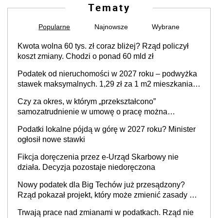
Tematy
Popularne
Najnowsze
Wybrane
Kwota wolna 60 tys. zł coraz bliżej? Rząd policzył
koszt zmiany. Chodzi o ponad 60 mld zł
Podatek od nieruchomości w 2027 roku – podwyżka
stawek maksymalnych. 1,29 zł za 1 m2 mieszkania,
36,49 zł za 1 m2 budynków i lokali związanych z
Czy za okres, w którym „przekształcono”
prowadzeniem działalności gospodarczej
samozatrudnienie w umowę o pracę można
wystawić faktury korygujące? Rozwiązanie umowy
Podatki lokalne pójdą w górę w 2027 roku? Minister
cywilnoprawnej jedynym racjonalnym wyjściem
ogłosił nowe stawki
Fikcja doręczenia przez e-Urząd Skarbowy nie
działa. Decyzja pozostaje niedoręczona
Nowy podatek dla Big Techów już przesądzony?
Rząd pokazał projekt, który może zmienić zasady gry
w Polsce
Trwają prace nad zmianami w podatkach. Rząd nie