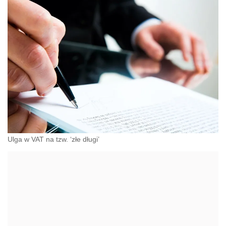
Ulga w VAT na tzw. ‘złe długi’