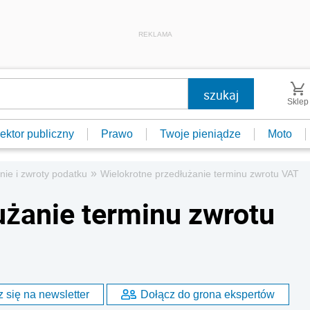
REKLAMA
Sklep
ektor publiczny
Prawo
Twoje pieniądze
Moto
»
nie i zwroty podatku
Wielokrotne przedłużanie terminu zwrotu VAT
użanie terminu zwrotu
 się na newsletter
Dołącz do grona ekspertów