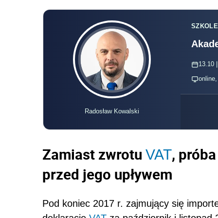
SZKOLE
Akade
13.10 |
online
Radosław Kowalski
Zamiast zwrotu
, próba
VAT
przed jego upływem
Pod koniec 2017 r. zajmujący się impor