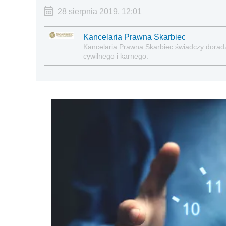
28 sierpnia 2019, 12:01
Kancelaria Prawna Skarbiec
Kancelaria Prawna Skarbiec świadczy dora
cywilnego i karnego.