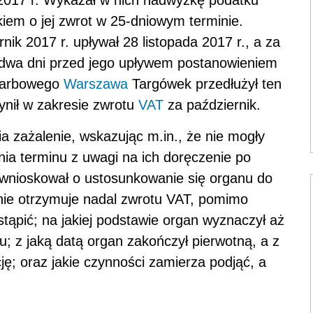
d 2017 r. Wykazał w nich nadwyżkę podatku
iem o jej zwrot w 25-dniowym terminie.
nik 2017 r. upływał 28 listopada 2017 r., a za
a dwa dni przed jego upływem postanowieniem
skarbowego
Warszawa
Targówek przedłużył ten
ynił w zakresie zwrotu
VAT
za październik.
a zażalenie, wskazując m.in., że nie mogły
ia terminu z uwagi na ich doręczenie po
 wnioskował o ustosunkowanie się organu do
nie otrzymuje nadal zwrotu VAT, pomimo
tąpić; na jakiej podstawie organ wyznaczył aż
u; z jaką datą organ zakończył pierwotną, a z
ję; oraz jakie czynności zamierza podjąć, a