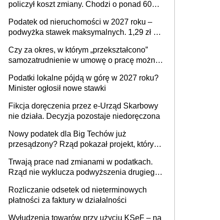
policzył koszt zmiany. Chodzi o ponad 60
mld zł
Podatek od nieruchomości w 2027 roku –
podwyżka stawek maksymalnych. 1,29 zł za
1 m2 mieszkania, 36,49 zł za 1 m2
Czy za okres, w którym „przekształcono”
budynków i lokali związanych z
samozatrudnienie w umowę o pracę można
prowadzeniem działalności gospodarczej
wystawić faktury korygujące? Rozwiązanie
Podatki lokalne pójdą w górę w 2027 roku?
umowy cywilnoprawnej jedynym
Minister ogłosił nowe stawki
racjonalnym wyjściem
Fikcja doręczenia przez e-Urząd Skarbowy
nie działa. Decyzja pozostaje niedoręczona
Nowy podatek dla Big Techów już
przesądzony? Rząd pokazał projekt, który
może zmienić zasady gry w Polsce
Trwają prace nad zmianami w podatkach.
Rząd nie wyklucza podwyższenia drugiego
progu PIT
Rozliczanie odsetek od nieterminowych
płatności za faktury w działalności
Wyłudzenia towarów przy użyciu KSeF – na