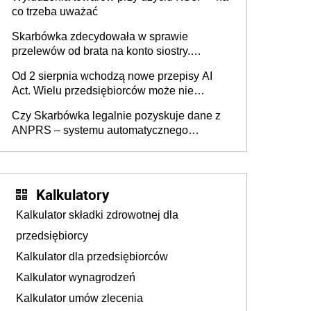
co trzeba uważać
Skarbówka zdecydowała w sprawie
przelewów od brata na konto siostry.
Pieniądze z emerytury mamy wyglądały jak
Od 2 sierpnia wchodzą nowe przepisy AI
darowizna, ale podatku jednak nie będzie
Act. Wielu przedsiębiorców może nie
wiedzieć, że dotyczą także ich
Czy Skarbówka legalnie pozyskuje dane z
ANPRS – systemu automatycznego
rozpoznawania tablic rejestracyjnych
pojazdów z kamer drogowych?
Kalkulatory
Kalkulator składki zdrowotnej dla
przedsiębiorcy
Kalkulator dla przedsiębiorców
Kalkulator wynagrodzeń
Kalkulator umów zlecenia