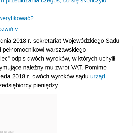
 przedłużania czegoś, co się skończyło
 weryfikować?
ozwiń
>
udnia 2018 r. sekretariat Wojewódzkiego Sądu
ł pełnomocnikowi warszawskiego
iec” odpis dwóch wyroków, w których uchylił
zymujące należny mu zwrot VAT. Pomimo
opada 2018 r. dwóch wyroków sądu
urząd
zedsiębiorcy pieniędzy.
REKLAMA