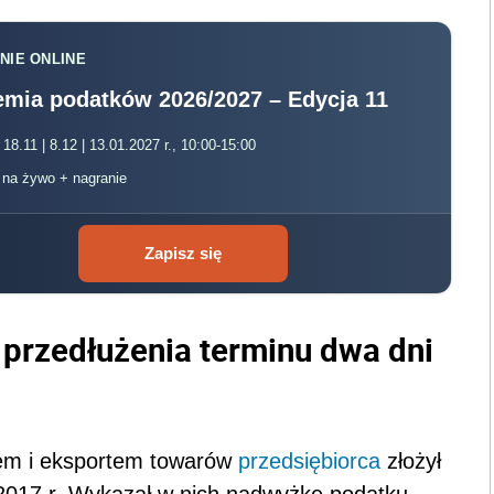
NIE ONLINE
mia podatków 2026/2027 – Edycja 11
 18.11 | 8.12 | 13.01.2027 r., 10:00-15:00
, na żywo + nagranie
Zapisz się
 przedłużenia terminu dwa dni
tem i eksportem towarów
przedsiębiorca
złożył