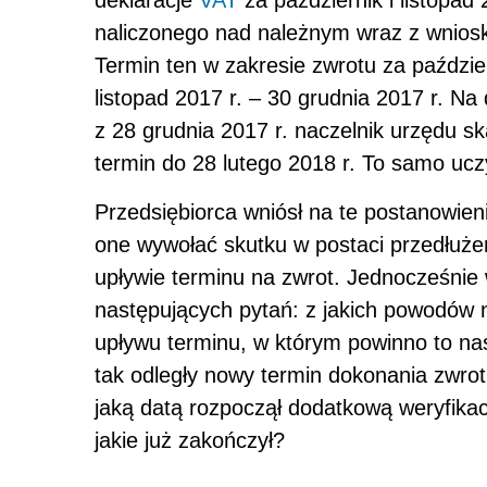
deklaracje
VAT
za październik i listopa
naliczonego nad należnym wraz z wniosk
Termin ten w zakresie zwrotu za paździer
listopad 2017 r. – 30 grudnia 2017 r. N
z 28 grudnia 2017 r. naczelnik urzędu 
termin do 28 lutego 2018 r. To samo ucz
Przedsiębiorca wniósł na te postanowieni
one wywołać skutku w postaci przedłużen
upływie terminu na zwrot. Jednocześnie
następujących pytań: z jakich powodów 
upływu terminu, w którym powinno to nas
tak odległy nowy termin dokonania zwrot
jaką datą rozpoczął dodatkową weryfikac
jakie już zakończył?