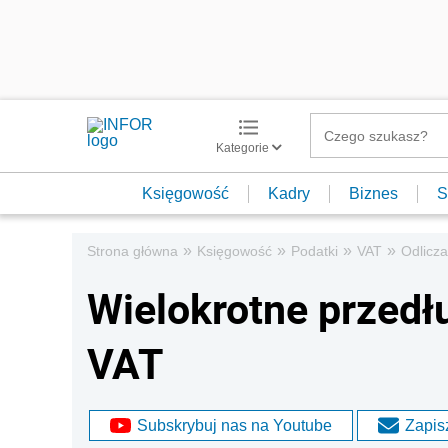
Kategorie
Księgowość
Kadry
Biznes
S
»
»
»
»
Strona główna
Księgowość
Podatki
VAT
Odlicza
Wielokrotne przedł
VAT
Subskrybuj nas na Youtube
Zapisz