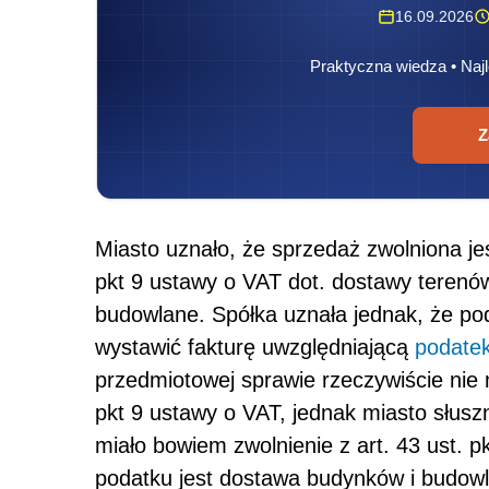
16.09.2026
Praktyczna wiedza • Najl
Z
Miasto uznało, że sprzedaż zwolniona j
pkt 9 ustawy o VAT dot. dostawy terenó
budowlane. Spółka uznała jednak, że pod
wystawić fakturę uwzględniającą
podate
przedmiotowej sprawie rzeczywiście nie m
pkt 9 ustawy o VAT, jednak miasto słusz
miało bowiem zwolnienie z art. 43 ust. 
podatku jest dostawa budynków i budowl