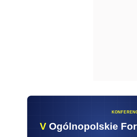
KONFEREN
V
Ogólnopolskie Fo