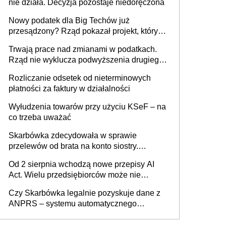
nie działa. Decyzja pozostaje niedoręczona
Nowy podatek dla Big Techów już
przesądzony? Rząd pokazał projekt, który
może zmienić zasady gry w Polsce
Trwają prace nad zmianami w podatkach.
Rząd nie wyklucza podwyższenia drugiego
progu PIT
Rozliczanie odsetek od nieterminowych
płatności za faktury w działalności
Wyłudzenia towarów przy użyciu KSeF – na
co trzeba uważać
Skarbówka zdecydowała w sprawie
przelewów od brata na konto siostry.
Pieniądze z emerytury mamy wyglądały jak
Od 2 sierpnia wchodzą nowe przepisy AI
darowizna, ale podatku jednak nie będzie
Act. Wielu przedsiębiorców może nie
wiedzieć, że dotyczą także ich
Czy Skarbówka legalnie pozyskuje dane z
ANPRS – systemu automatycznego
rozpoznawania tablic rejestracyjnych
pojazdów z kamer drogowych?