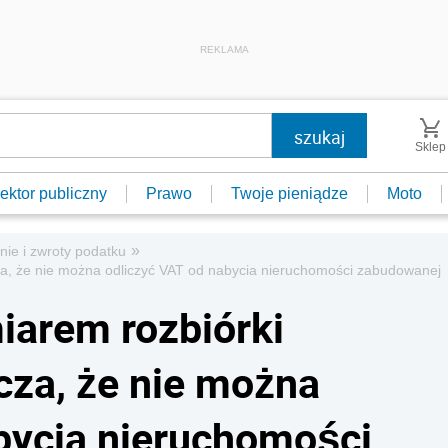
REKLAMA
Sklep
ektor publiczny
Prawo
Twoje pieniądze
Moto
»
nie i zwroty podatku
a, że nie można odliczyć VAT od nabycia nieruchomości zabudowanej
iarem rozbiórki
za, że nie można
bycia nieruchomości