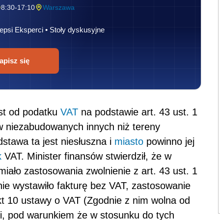
8:30-17:10
Warszawa
epsi Eksperci • Stoły dyskusyjne
apisz się
est od podatku
VAT
na podstawie art. 43 ust. 1
w niezabudowanych innych niż tereny
stawa ta jest niesłuszna i
miasto
powinno jej
k
VAT. Minister finansów stwierdził, że w
iało zastosowania zwolnienie z art. 43 ust. 1
nie wystawiło fakturę bez VAT, zastosowanie
pkt 10 ustawy o VAT (Zgodnie z nim wolna od
i, pod warunkiem że w stosunku do tych