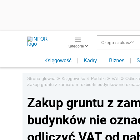
Kategorie
Księgowość
Kadry
Biznes
S
»
»
»
»
Strona główna
Księgowość
Podatki
VAT
Odlicza
Zakup gruntu z zamiarem rozbiórki budynków nie oznacz
Zakup gruntu z zam
budynków nie oznac
odliczyć VAT od na