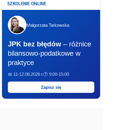
SZKOLENIE ONLINE
Małgorzata Tarkowska
JPK bez błędów
– różnice
bilansowo-podatkowe w
praktyce
📅 11-12.08.2026 r.
🕐 9:00-15:00
Zapisz się