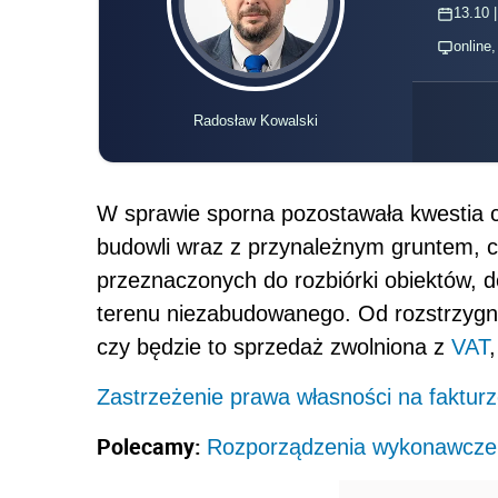
13.10 |
online
Radosław Kowalski
W sprawie sporna pozostawała kwestia c
budowli wraz z przynależnym gruntem, c
przeznaczonych do rozbiórki obiektów,
terenu niezabudowanego. Od rozstrzygni
czy będzie to sprzedaż zwolniona z
VAT
Zastrzeżenie prawa własności na fakturz
Polecamy:
Rozporządzenia wykonawcze