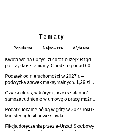
Tematy
Popularne
Najnowsze
Wybrane
Kwota wolna 60 tys. zł coraz bliżej? Rząd
policzył koszt zmiany. Chodzi o ponad 60
mld zł
Podatek od nieruchomości w 2027 r. –
podwyżka stawek maksymalnych. 1,29 zł za
1 m2 mieszkania, 36,49 zł za 1 m2
Czy za okres, w którym „przekształcono”
budynków i lokali związanych z
samozatrudnienie w umowę o pracę można
prowadzeniem działalności gospodarczej
wystawić faktury korygujące? Rozwiązanie
Podatki lokalne pójdą w górę w 2027 roku?
umowy cywilnoprawnej jedynym
Minister ogłosił nowe stawki
racjonalnym wyjściem
Fikcja doręczenia przez e-Urząd Skarbowy