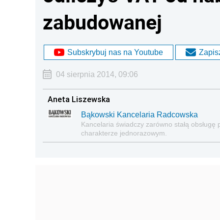
zabudowanej
Subskrybuj nas na Youtube
Zapisz
04 sierpnia 2014, 09:06
Aneta Liszewska
Bąkowski Kancelaria Radcowska
Kancelaria świadczy zarówno stałą obsługę p
charakterze jednorazowym.