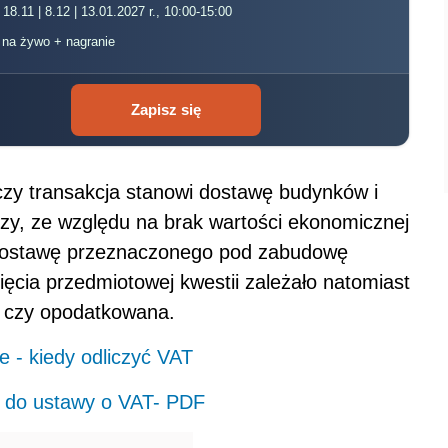
 18.11 | 8.12 | 13.01.2027 r., 10:00-15:00
, na żywo + nagranie
Zapisz się
zy transakcja stanowi dostawę budynków i
zy, ze względu na brak wartości ekonomicznej
 dostawę przeznaczonego pod zabudowę
ęcia przedmiotowej kwestii zależało natomiast
, czy opodatkowana.
e - kiedy odliczyć VAT
 do ustawy o VAT- PDF