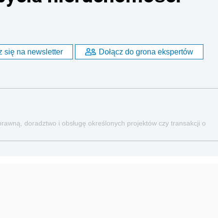
 się na newsletter
Dołącz do grona ekspertów
rawną, doradztwo i obsługę określonych projektów czy transakcji o