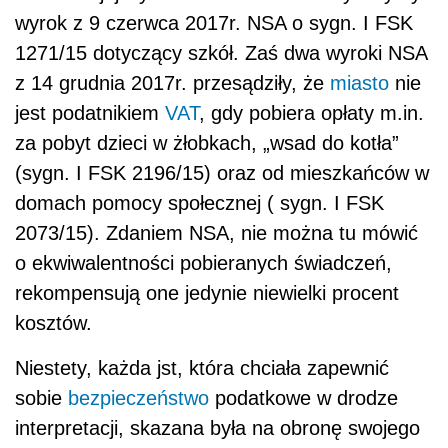
wyrok z 9 czerwca 2017r. NSA o sygn. I FSK
1271/15 dotyczący szkół. Zaś dwa wyroki NSA
z 14 grudnia 2017r. przesądziły, że
miasto
nie
jest podatnikiem
VAT
, gdy pobiera opłaty m.in.
za pobyt dzieci w żłobkach, „wsad do kotła”
(sygn. I FSK 2196/15) oraz od mieszkańców w
domach pomocy społecznej ( sygn. I FSK
2073/15). Zdaniem NSA, nie można tu mówić
o ekwiwalentności pobieranych świadczeń,
rekompensują one jedynie niewielki procent
kosztów.
Niestety, każda jst, która chciała zapewnić
sobie
bezpieczeństwo
podatkowe w drodze
interpretacji, skazana była na obronę swojego