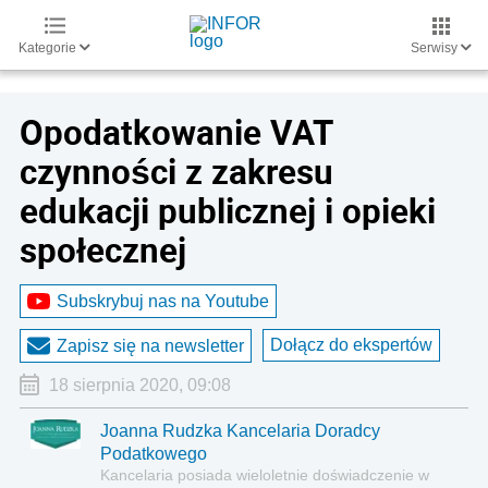
Kategorie
Serwisy
Opodatkowanie VAT
czynności z zakresu
edukacji publicznej i opieki
społecznej
Subskrybuj nas na Youtube
Dołącz do ekspertów
Zapisz się na newsletter
18 sierpnia 2020, 09:08
Joanna Rudzka Kancelaria Doradcy
Podatkowego
Kancelaria posiada wieloletnie doświadczenie w