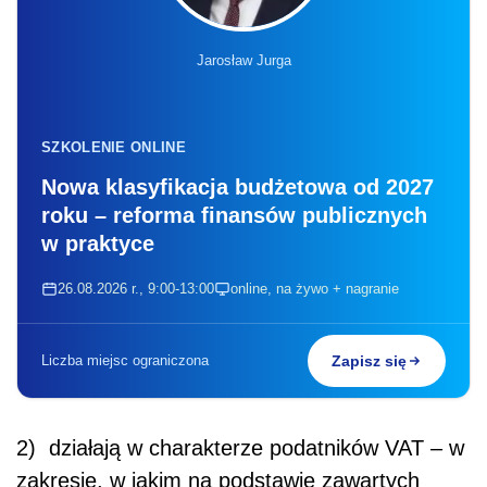
Jarosław Jurga
SZKOLENIE ONLINE
Nowa klasyfikacja budżetowa od 2027
roku – reforma finansów publicznych
w praktyce
26.08.2026 r., 9:00-13:00
online, na żywo + nagranie
Liczba miejsc ograniczona
Zapisz się
2) działają w charakterze podatników VAT – w
zakresie, w jakim na podstawie zawartych