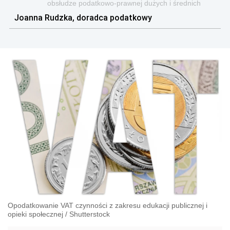
obsłudze podatkowo-prawnej dużych i średnich
polskich firm, międzynarodowych korporacji oraz
Joanna Rudzka, doradca podatkowy
podmiotów publicznych.
Opodatkowanie VAT czynności z zakresu edukacji publicznej i
opieki społecznej
/
Shutterstock