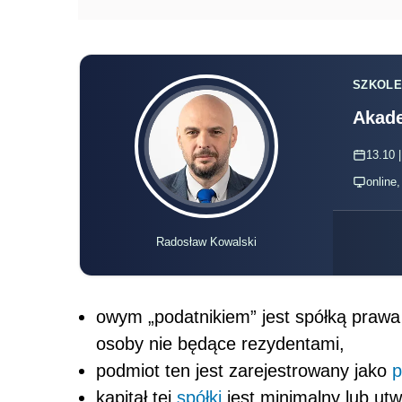
SZKOLE
Akade
13.10 |
online
Radosław Kowalski
owym „podatnikiem” jest spółką prawa
osoby nie będące rezydentami,
podmiot ten jest zarejestrowany jako
p
kapitał tej
spółki
jest minimalny lub ut