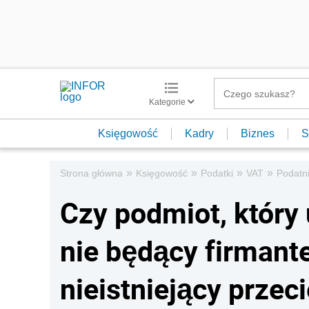
Kategorie
Księgowość
Kadry
Biznes
S
»
»
»
»
Strona główna
Księgowość
Podatki
VAT
Podatn
Czy podmiot, który 
nie będący firmant
nieistniejący przec