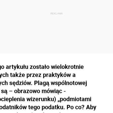
go artykułu zostało wielokrotnie
ch także przez praktyków a
rych sędziów. Plagą wspólnotowej
g są – obrazowo mówiąc -
 ocieplenia wizerunku) „podmiotami
podatników tego podatku. Po co? Aby