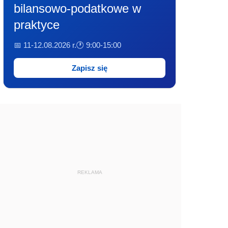
bilansowo-podatkowe w
praktyce
📅 11-12.08.2026 r.
🕐 9:00-15:00
Zapisz się
REKLAMA