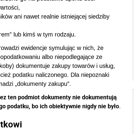
artości,
ków ani nawet realnie istniejącej siedziby
erem” lub kimś w tym rodzaju.
prowadzi ewidencje symulując w nich, że
 opodatkowaniu albo niepodlegające ze
akoby) dokumentuje zakupy towarów i usług,
ecież podatku naliczonego. Dla niepoznaki
omadzi „dokumenty zakupu”.
ez ten podmiot dokumenty nie dokumentują
go podatku, bo ich obiektywnie nigdy nie było
.
tkowi