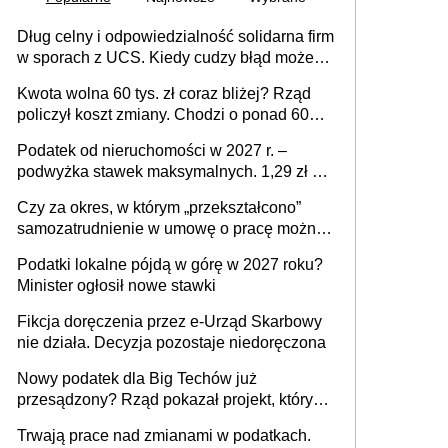
Dług celny i odpowiedzialność solidarna firm
w sporach z UCS. Kiedy cudzy błąd może
stać się Twoim problemem
Kwota wolna 60 tys. zł coraz bliżej? Rząd
policzył koszt zmiany. Chodzi o ponad 60
mld zł
Podatek od nieruchomości w 2027 r. –
podwyżka stawek maksymalnych. 1,29 zł za
1 m2 mieszkania, 36,49 zł za 1 m2
Czy za okres, w którym „przekształcono”
budynków i lokali związanych z
samozatrudnienie w umowę o pracę można
prowadzeniem działalności gospodarczej
wystawić faktury korygujące? Rozwiązanie
Podatki lokalne pójdą w górę w 2027 roku?
umowy cywilnoprawnej jedynym
Minister ogłosił nowe stawki
racjonalnym wyjściem
Fikcja doręczenia przez e-Urząd Skarbowy
nie działa. Decyzja pozostaje niedoręczona
Nowy podatek dla Big Techów już
przesądzony? Rząd pokazał projekt, który
może zmienić zasady gry w Polsce
Trwają prace nad zmianami w podatkach.