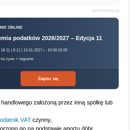
AUTOPROMOCJA
NIE ONLINE
mia podatków 2026/2027 – Edycja 11
 18.11 | 8.12 | 13.01.2027 r., 10:00-15:00
, na żywo + nagranie
Zapisz się
 handlowego założoną przez inną spółkę lub
odatnik
VAT
czynny,
worzono go na podstawie aportu dóbr