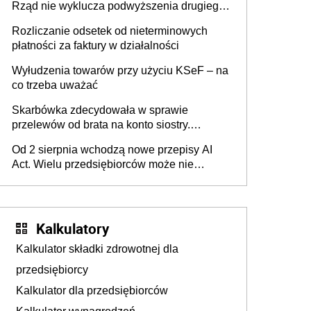
Rząd nie wyklucza podwyższenia drugiego
progu PIT
Rozliczanie odsetek od nieterminowych
płatności za faktury w działalności
Wyłudzenia towarów przy użyciu KSeF – na
co trzeba uważać
Skarbówka zdecydowała w sprawie
przelewów od brata na konto siostry.
Pieniądze z emerytury mamy wyglądały jak
Od 2 sierpnia wchodzą nowe przepisy AI
darowizna, ale podatku jednak nie będzie
Act. Wielu przedsiębiorców może nie
wiedzieć, że dotyczą także ich
Kalkulatory
Kalkulator składki zdrowotnej dla
przedsiębiorcy
Kalkulator dla przedsiębiorców