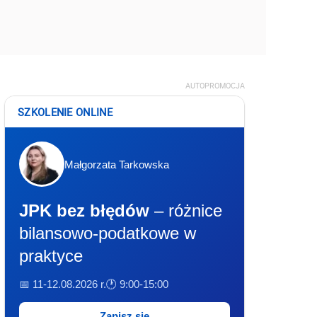
AUTOPROMOCJA
SZKOLENIE ONLINE
Małgorzata Tarkowska
JPK bez błędów
– różnice
bilansowo-podatkowe w
praktyce
📅 11-12.08.2026 r.
🕐 9:00-15:00
Zapisz się