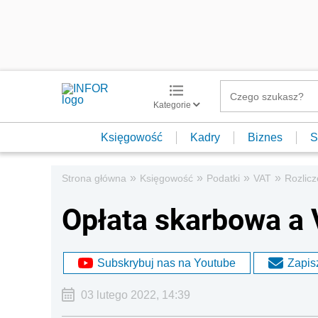
Kategorie
Księgowość
Kadry
Biznes
S
»
»
»
»
Strona główna
Księgowość
Podatki
VAT
Rozlic
Opłata skarbowa a V
Subskrybuj nas na Youtube
Zapisz
03 lutego 2022, 14:39