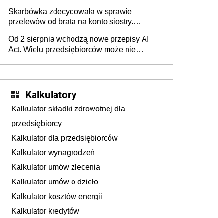
Skarbówka zdecydowała w sprawie
przelewów od brata na konto siostry.
Pieniądze z emerytury mamy wyglądały jak
Od 2 sierpnia wchodzą nowe przepisy AI
darowizna, ale podatku jednak nie będzie
Act. Wielu przedsiębiorców może nie
wiedzieć, że dotyczą także ich
Kalkulatory
Kalkulator składki zdrowotnej dla
przedsiębiorcy
Kalkulator dla przedsiębiorców
Kalkulator wynagrodzeń
Kalkulator umów zlecenia
Kalkulator umów o dzieło
Kalkulator kosztów energii
Kalkulator kredytów