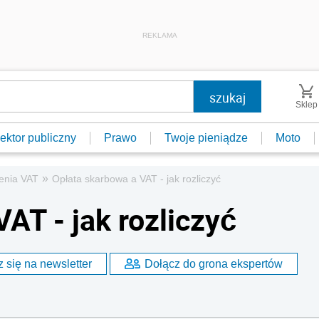
REKLAMA
Sklep
ektor publiczny
Prawo
Twoje pieniądze
Moto
»
zenia VAT
Opłata skarbowa a VAT - jak rozliczyć
AT - jak rozliczyć
 się na newsletter
Dołącz do grona ekspertów