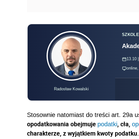
SZKOLE
Akade
13.10 |
online
Radosław Kowalski
Stosownie natomiast do treści art. 29a u
opodatkowania obejmuje
, cła,
podatki
op
charakterze, z wyjątkiem kwoty podatku
.