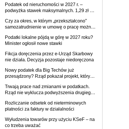
mld zł
Podatek od nieruchomości w 2027 r. –
podwyżka stawek maksymalnych. 1,29 zł za
1 m2 mieszkania, 36,49 zł za 1 m2
Czy za okres, w którym „przekształcono”
budynków i lokali związanych z
samozatrudnienie w umowę o pracę można
prowadzeniem działalności gospodarczej
wystawić faktury korygujące? Rozwiązanie
Podatki lokalne pójdą w górę w 2027 roku?
umowy cywilnoprawnej jedynym
Minister ogłosił nowe stawki
racjonalnym wyjściem
Fikcja doręczenia przez e-Urząd Skarbowy
nie działa. Decyzja pozostaje niedoręczona
Nowy podatek dla Big Techów już
przesądzony? Rząd pokazał projekt, który
może zmienić zasady gry w Polsce
Trwają prace nad zmianami w podatkach.
Rząd nie wyklucza podwyższenia drugiego
progu PIT
Rozliczanie odsetek od nieterminowych
płatności za faktury w działalności
Wyłudzenia towarów przy użyciu KSeF – na
co trzeba uważać