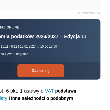
AUTOPROMOCJA
NIE ONLINE
mia podatków 2026/2027 – Edycja 11
 18.11 | 8.12 | 13.01.2027 r., 10:00-15:00
, na żywo + nagranie
Zapisz się
podstawa
st. 6 pkt. 1 ustawy o
VAT
i inne należności o podobnym
łaty