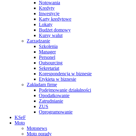
Notowania
Kredyty
Inwestycje
Karty kredytowe
Lokaty
Budżet domowy
Kursy walut
Zarządzanie
Szkolenia
Manager
Personel
Outsourcing
Sekretariat
Korespondencja w biznesie
Etykieta w biznesie
Zakładam firmę
Podejmowanie działalności
Opodatkowanie
Zatrudnianie
ZUS
Oprogramowanie
KSeF
Moto
Motonews
Moto porady