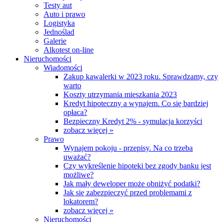
Testy aut
Auto i prawo
Logistyka
Jednoślad
Galerie
Alkotest on-line
Nieruchomości
Wiadomości
Zakup kawalerki w 2023 roku. Sprawdzamy, czy
warto
Koszty utrzymania mieszkania 2023
Kredyt hipoteczny a wynajem. Co się bardziej
opłaca?
Bezpieczny Kredyt 2% - symulacja korzyści
zobacz więcej »
Prawo
Wynajem pokoju - przepisy. Na co trzeba
uważać?
Czy wykreślenie hipoteki bez zgody banku jest
możliwe?
Jak mały deweloper może obniżyć podatki?
Jak się zabezpieczyć przed problemami z
lokatorem?
zobacz więcej »
Nieruchomości