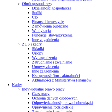
Obrót gospodarczy
Działalność gospodarcza
Spółki
Cło
Finanse i inwestycje
Zamówienia publiczne
Windykacja
Fundacje, stowarzyszenia
Inne zagadnienia
ZUS i kadry
Składki
Urlopy
Wynagrodzenia
Zatrudnianie i zwalnianie
Umowy zlecenia
Inne zagadnienia
Księgowość firm - aktualności
Aktualności z Ministerstwa Finansów
Kadry
Indywidualne prawo pracy
Czas pracy
Ochrona danych osobowych
Odpowiedzialność, prawa i obowiązki
Uprawnienia rodzicielskie
Zatrudnianie i zwalnianie