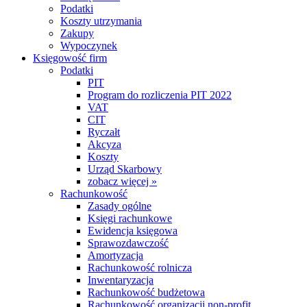
Podatki
Koszty utrzymania
Zakupy
Wypoczynek
Księgowość firm
Podatki
PIT
Program do rozliczenia PIT 2022
VAT
CIT
Ryczałt
Akcyza
Koszty
Urząd Skarbowy
zobacz więcej »
Rachunkowość
Zasady ogólne
Księgi rachunkowe
Ewidencja księgowa
Sprawozdawczość
Amortyzacja
Rachunkowość rolnicza
Inwentaryzacja
Rachunkowość budżetowa
Rachunkowość organizacji non-profit