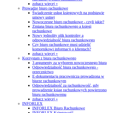
zobacz więcej »
Prowadzę biuro rachunkowe
Świadczenie usług księgowych na podstawie
umowy ustnej
Nowoczesne biuro rachunkowe - czyli jakie?
Zmiana biura rachunkowego a księgi
rachunkowe
Nowy jednolity plik kontrolny a
odpowiedzialność biura rachunkowego
Czy biuro rachunkowe musi udzielić
komornikowi informacji o klientach?
zobacz więcej »
Korzystam z biura rachunkowego
3 argumenty za wyborem nowoczesnego biura
Odpowiedzialność biura rachunkowego -
orzecznictwo
E-dokumentacja pracownicza prowadzona w
biurze rachunkowym
Odpowiedzialność za rachunkowość, gdy
prowadzenie ksiąg rachunkowych powierzono
biuru rachunkowemu
zobacz więcej »
INFORLEX
INFORLEX Biuro Rachunkowe
INFORLEX Księgowość