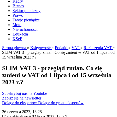
Kadry
Biznes
Sektor publiczny
Prawo
Twoje pieniądze
Moto
Nieruchomości
Edukacja
KSeF
Strona główna
»
Księgowość
»
Podatki
»
VAT
»
Rozliczenia VAT
»
SLIM VAT 3 - przegląd zmian. Co się zmieni w VAT od 1 lipca i od
15 września 2023 r.?
SLIM VAT 3 - przegląd zmian. Co się
zmieni w VAT od 1 lipca i od 15 września
2023 r.?
Subskrybuj nas na Youtube
Zapisz się na newsletter
Dołącz do ekspertów
Dołącz do grona ekspertów
26 czerwca 2023, 13:28
[Data aktualizacji 02 lipca 2023, 12:52]