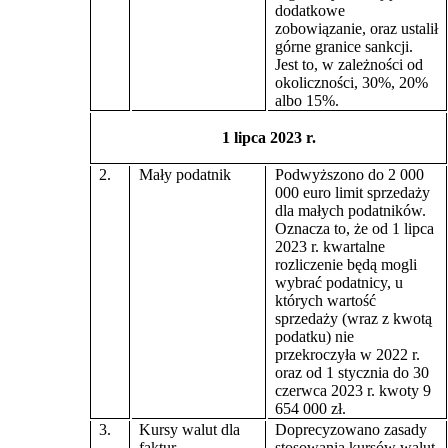
dodatkowe
zobowiązanie, oraz ustalił
górne granice sankcji.
Jest to, w zależności od
okoliczności, 30%, 20%
albo 15%.
1 lipca 2023 r.
2.
Mały podatnik
Podwyższono do 2 000
000 euro limit sprzedaży
dla małych podatników.
Oznacza to, że od 1 lipca
2023 r. kwartalne
rozliczenie będą mogli
wybrać podatnicy, u
których wartość
sprzedaży (wraz z kwotą
podatku) nie
przekroczyła w 2022 r.
oraz od 1 stycznia do 30
czerwca 2023 r. kwoty 9
654 000 zł.
3.
Kursy walut dla
Doprecyzowano zasady
faktur
stosowania kursów walut