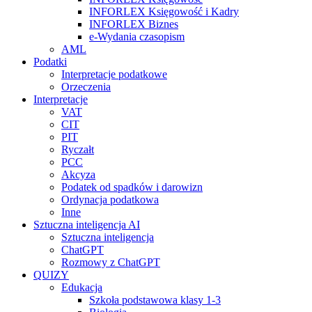
INFORLEX Księgowość i Kadry
INFORLEX Biznes
e-Wydania czasopism
AML
Podatki
Interpretacje podatkowe
Orzeczenia
Interpretacje
VAT
CIT
PIT
Ryczałt
PCC
Akcyza
Podatek od spadków i darowizn
Ordynacja podatkowa
Inne
Sztuczna inteligencja AI
Sztuczna inteligencja
ChatGPT
Rozmowy z ChatGPT
QUIZY
Edukacja
Szkoła podstawowa klasy 1-3