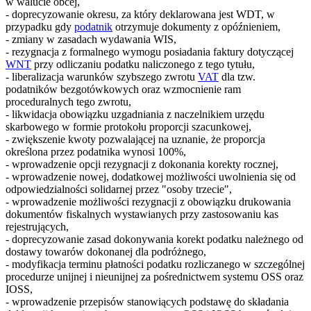
w walucie obcej,
- doprecyzowanie okresu, za który deklarowana jest WDT, w
przypadku gdy
podatnik
otrzymuje dokumenty z opóźnieniem,
- zmiany w zasadach wydawania WIS,
- rezygnacja z formalnego wymogu posiadania faktury dotyczącej
WNT
przy odliczaniu podatku naliczonego z tego tytułu,
- liberalizacja warunków szybszego zwrotu
VAT
dla tzw.
podatników bezgotówkowych oraz wzmocnienie ram
proceduralnych tego zwrotu,
- likwidacja obowiązku uzgadniania z naczelnikiem urzędu
skarbowego w formie protokołu proporcji szacunkowej,
- zwiększenie kwoty pozwalającej na uznanie, że proporcja
określona przez podatnika wynosi 100%,
- wprowadzenie opcji rezygnacji z dokonania korekty rocznej,
- wprowadzenie nowej, dodatkowej możliwości uwolnienia się od
odpowiedzialności solidarnej przez "osoby trzecie",
- wprowadzenie możliwości rezygnacji z obowiązku drukowania
dokumentów fiskalnych wystawianych przy zastosowaniu kas
rejestrujących,
- doprecyzowanie zasad dokonywania korekt podatku należnego od
dostawy towarów dokonanej dla podróżnego,
- modyfikacja terminu płatności podatku rozliczanego w szczególnej
procedurze unijnej i nieunijnej za pośrednictwem systemu OSS oraz
IOSS,
- wprowadzenie przepisów stanowiących podstawę do składania