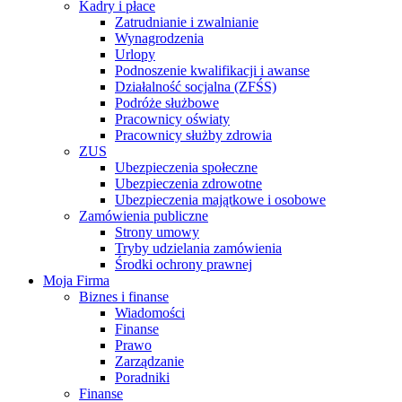
Kadry i płace
Zatrudnianie i zwalnianie
Wynagrodzenia
Urlopy
Podnoszenie kwalifikacji i awanse
Działalność socjalna (ZFŚS)
Podróże służbowe
Pracownicy oświaty
Pracownicy służby zdrowia
ZUS
Ubezpieczenia społeczne
Ubezpieczenia zdrowotne
Ubezpieczenia majątkowe i osobowe
Zamówienia publiczne
Strony umowy
Tryby udzielania zamówienia
Środki ochrony prawnej
Moja Firma
Biznes i finanse
Wiadomości
Finanse
Prawo
Zarządzanie
Poradniki
Finanse