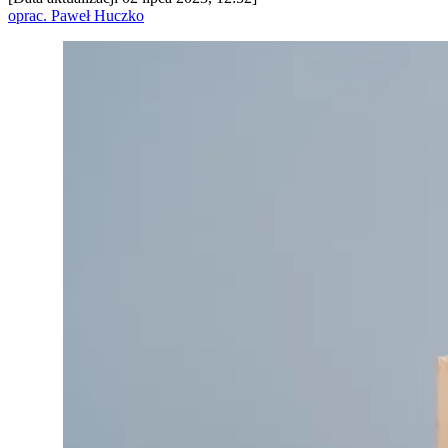
oprac. Paweł Huczko