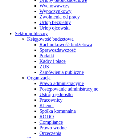
Urlopy okolicznościowe
Wychowawczy
Wypoczynkowy
Zwolnienia od pracy
Urlop bezpłatny
Urlop ojcowski
Sektor publiczny
Księgowość budżetowa
Rachunkowość budżetowa
Sprawozdawczość
Podatki
Kadry i płace
ZUS
Zamówienia publiczne
Organizacja
Prawo administracyjne
Postępowanie administracyjne
Ustrój i jednostki
Pracownicy
Klienci
Spółka komunalna
RODO
Compliance
Prawo wodne
Orzeczenia