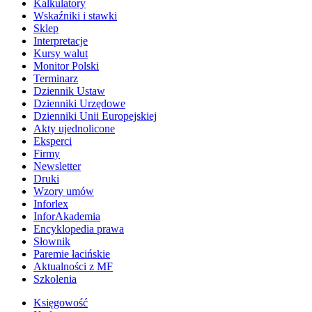
Kalkulatory
Wskaźniki i stawki
Sklep
Interpretacje
Kursy walut
Monitor Polski
Terminarz
Dziennik Ustaw
Dzienniki Urzędowe
Dzienniki Unii Europejskiej
Akty ujednolicone
Eksperci
Firmy
Newsletter
Druki
Wzory umów
Inforlex
InforAkademia
Encyklopedia prawa
Słownik
Paremie łacińskie
Aktualności z MF
Szkolenia
Księgowość