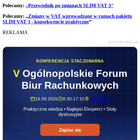
Polecamy:
„Przewodnik po zmianach SLIM VAT 3"
Polecamy: „
Zmiany w VAT wprowadzane w ramach pakietu
SLIM VAT 3 - konsekwencje praktyczne
”
REKLAMA
AUTOPROMOCJA
KONFERENCJA STACJONARNA
V
Ogólnopolskie Forum
Biur Rachunkowych
16.09.2026
8:30-17:10
Warszawa
Praktyczna wiedza • Najlepsi Eksperci • Stoły
dyskusyjne
Zapisz się