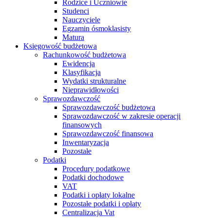
Rodzice i Uczniowie
Studenci
Nauczyciele
Egzamin ósmoklasisty
Matura
Księgowość budżetowa
Rachunkowość budżetowa
Ewidencja
Klasyfikacja
Wydatki strukturalne
Nieprawidłowości
Sprawozdawczość
Sprawozdawczość budżetowa
Sprawozdawczość w zakresie operacji
finansowych
Sprawozdawczość finansowa
Inwentaryzacja
Pozostałe
Podatki
Procedury podatkowe
Podatki dochodowe
VAT
Podatki i opłaty lokalne
Pozostałe podatki i opłaty
Centralizacja Vat