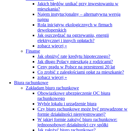
Jakich błędów unikać przy inwestowaniu w
mieszkania?
Najem instytucjonalny – alternatywna wersja
najmu
Rola inicjatyw ekologicznych w firmach
deweloperskich
Jak oszczędzać na ogrzewaniu, energii
elektrycznej i innych opłatach?
zobacz więcej »
Finanse
Jak obniżyć ratę kredytu hipotecznego?
Jak długo Polacy mieszkają z rodzicami?
Ceny prądu w Polsce na przestrzeni 20 lat
Co zrobić z zaległościami opłat za mieszkanie?
zobacz więcej »
Biura rachunkowe
Zakładam biuro rachunkowe
Obowiązkowe ubezpieczenie OC biura
rachunkowego
Wybór lokalu i urządzenie biura
Czy biuro rachunkowe może być prowadzone w
formie działalności nierejestrowanej?
W jakiej formie założyć biuro rachunkowe:
jednoosobowej działalności czy spółki
Jak założyć biuro rachunkowe?