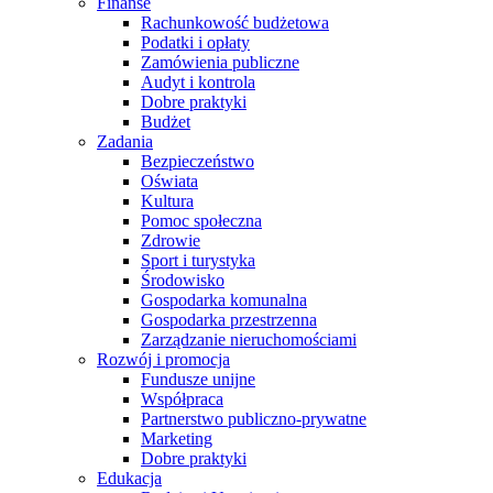
Finanse
Rachunkowość budżetowa
Podatki i opłaty
Zamówienia publiczne
Audyt i kontrola
Dobre praktyki
Budżet
Zadania
Bezpieczeństwo
Oświata
Kultura
Pomoc społeczna
Zdrowie
Sport i turystyka
Środowisko
Gospodarka komunalna
Gospodarka przestrzenna
Zarządzanie nieruchomościami
Rozwój i promocja
Fundusze unijne
Współpraca
Partnerstwo publiczno-prywatne
Marketing
Dobre praktyki
Edukacja