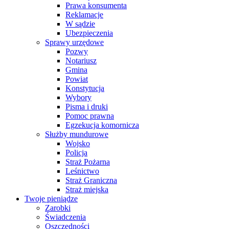
Prawa konsumenta
Reklamacje
W sądzie
Ubezpieczenia
Sprawy urzędowe
Pozwy
Notariusz
Gmina
Powiat
Konstytucja
Wybory
Pisma i druki
Pomoc prawna
Egzekucja komornicza
Służby mundurowe
Wojsko
Policja
Straż Pożarna
Leśnictwo
Straż Graniczna
Straż miejska
Twoje pieniądze
Zarobki
Świadczenia
Oszczędności