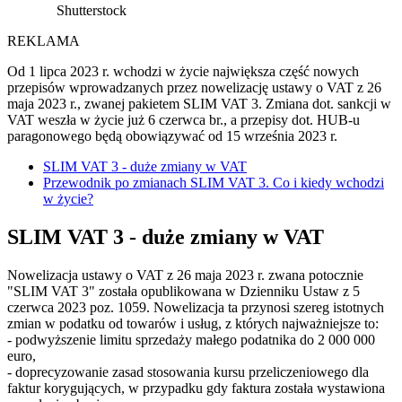
Shutterstock
REKLAMA
Od 1 lipca 2023 r. wchodzi w życie największa część nowych
przepisów wprowadzanych przez nowelizację ustawy o VAT z 26
maja 2023 r., zwanej pakietem SLIM VAT 3. Zmiana dot. sankcji w
VAT weszła w życie już 6 czerwca br., a przepisy dot. HUB-u
paragonowego będą obowiązywać od 15 września 2023 r.
SLIM VAT 3 - duże zmiany w VAT
Przewodnik po zmianach SLIM VAT 3. Co i kiedy wchodzi
w życie?
SLIM VAT 3 - duże zmiany w VAT
Nowelizacja ustawy o VAT z 26 maja 2023 r. zwana potocznie
"SLIM VAT 3" została opublikowana w Dzienniku Ustaw z 5
czerwca 2023 poz. 1059. Nowelizacja ta przynosi szereg istotnych
zmian w podatku od towarów i usług, z których najważniejsze to:
- podwyższenie limitu sprzedaży małego podatnika do 2 000 000
euro,
- doprecyzowanie zasad stosowania kursu przeliczeniowego dla
faktur korygujących, w przypadku gdy faktura została wystawiona