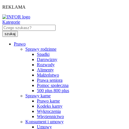
REKLAMA
Kategorie
Prawo
Sprawy rodzinne
Spadki
Darowizny
Rozwody
Alimenty
Małżeństwo
Prawa seniora
Pomoc społeczna
500 plus 800 plus
Sprawy karne
Prawo karne
Kodeks karny
Wykroczenia
Więziennictwo
Konsument i umowy
Umowy