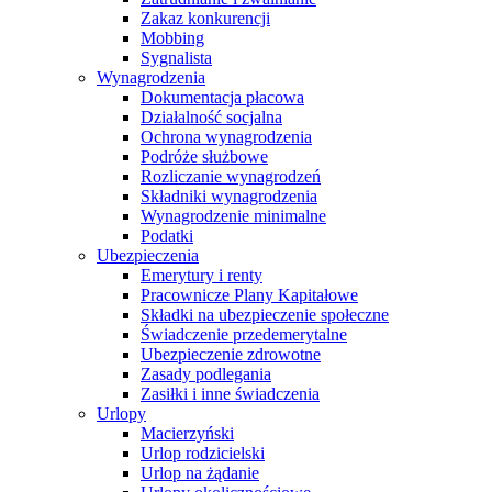
Zakaz konkurencji
Mobbing
Sygnalista
Wynagrodzenia
Dokumentacja płacowa
Działalność socjalna
Ochrona wynagrodzenia
Podróże służbowe
Rozliczanie wynagrodzeń
Składniki wynagrodzenia
Wynagrodzenie minimalne
Podatki
Ubezpieczenia
Emerytury i renty
Pracownicze Plany Kapitałowe
Składki na ubezpieczenie społeczne
Świadczenie przedemerytalne
Ubezpieczenie zdrowotne
Zasady podlegania
Zasiłki i inne świadczenia
Urlopy
Macierzyński
Urlop rodzicielski
Urlop na żądanie