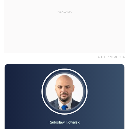
REKLAMA
AUTOPROMOCJA
Radosław Kowalski