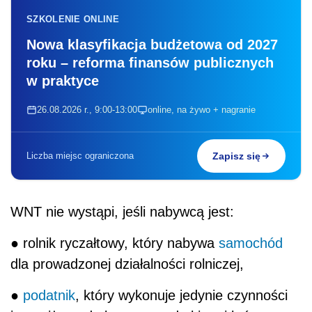
SZKOLENIE ONLINE
Nowa klasyfikacja budżetowa od 2027
roku – reforma finansów publicznych
w praktyce
26.08.2026 r., 9:00-13:00
online, na żywo + nagranie
Liczba miejsc ograniczona
Zapisz się
WNT nie wystąpi, jeśli nabywcą jest:
● rolnik ryczałtowy, który nabywa
samochód
dla prowadzonej działalności rolniczej,
●
podatnik
, który wykonuje jedynie czynności