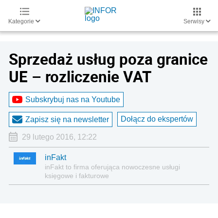
Kategorie
Serwisy
Sprzedaż usług poza granice
UE – rozliczenie VAT
Subskrybuj nas na Youtube
Dołącz do ekspertów
Zapisz się na newsletter
29 lutego 2016, 12:22
inFakt
inFakt to firma oferująca nowoczesne usługi
księgowe i fakturowe