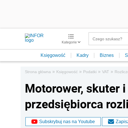
Kategorie
Księgowość
Kadry
Biznes
S
»
»
»
»
Strona główna
Księgowość
Podatki
VAT
Rozlic
Motorower, skuter i
przedsiębiorca roz
Subskrybuj nas na Youtube
Zapisz