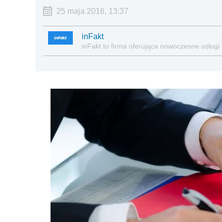
25 maja 2016, 13:37
inFakt
inFakt to firma oferująca nowoczesne usługi