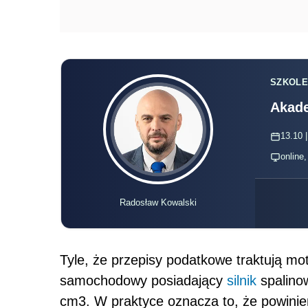
SZKOLE
Akade
13.10 |
online
Radosław Kowalski
Tyle, że przepisy podatkowe traktują mot
samochodowy posiadający
silnik
spalino
cm3. W praktyce oznacza to, że powinie