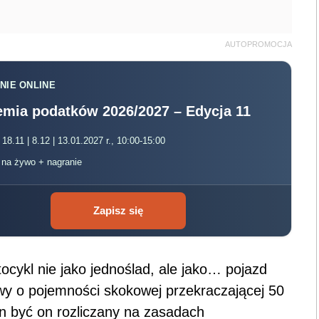
AUTOPROMOCJA
NIE ONLINE
mia podatków 2026/2027 – Edycja 11
 18.11 | 8.12 | 13.01.2027 r., 10:00-15:00
, na żywo + nagranie
Zapisz się
ocykl nie jako jednoślad, ale jako… pojazd
wy o pojemności skokowej przekraczającej 50
n być on rozliczany na zasadach