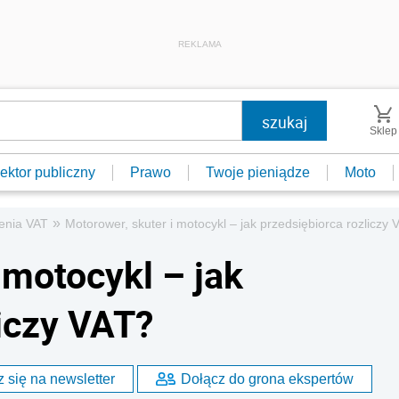
REKLAMA
Sklep
ektor publiczny
Prawo
Twoje pieniądze
Moto
»
zenia VAT
Motorower, skuter i motocykl – jak przedsiębiorca rozliczy 
 motocykl – jak
liczy VAT?
 się na newsletter
Dołącz do grona ekspertów