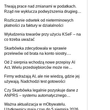
może zmienić zasady gry w Polsce
Trwają prace nad zmianami w podatkach.
Rząd nie wyklucza podwyższenia drugiego
progu PIT
Rozliczanie odsetek od nieterminowych
płatności za faktury w działalności
Wyłudzenia towarów przy użyciu KSeF – na
co trzeba uważać
Skarbówka zdecydowała w sprawie
przelewów od brata na konto siostry.
Pieniądze z emerytury mamy wyglądały jak
Od 2 sierpnia wchodzą nowe przepisy AI
darowizna, ale podatku jednak nie będzie
Act. Wielu przedsiębiorców może nie
wiedzieć, że dotyczą także ich
Firmy wdrażają AI, ale nie wiedzą, gdzie jej
używają. Nadchodzi test gotowości
Czy Skarbówka legalnie pozyskuje dane z
ANPRS – systemu automatycznego
rozpoznawania tablic rejestracyjnych
Ważna aktualizacja w mObywatelu.
pojazdów z kamer drogowych?
Użytkownicy mają czas do 5 sierpnia 2026