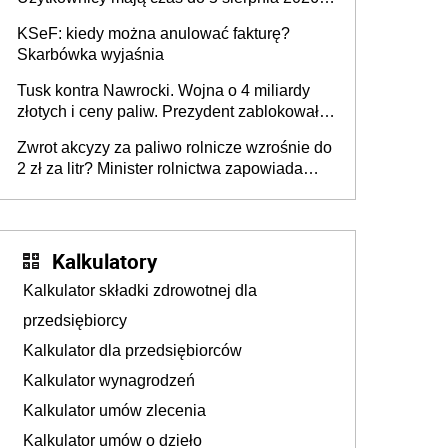
roku
KSeF: kiedy można anulować fakturę?
Skarbówka wyjaśnia
Tusk kontra Nawrocki. Wojna o 4 miliardy
złotych i ceny paliw. Prezydent zablokował
ustawę, premier mówi o „ciosie
Zwrot akcyzy za paliwo rolnicze wzrośnie do
wymierzonym we wszystkich polskich
2 zł za litr? Minister rolnictwa zapowiada
kierowców”
ważne zmiany dla rolników
Kalkulatory
Kalkulator składki zdrowotnej dla
przedsiębiorcy
Kalkulator dla przedsiębiorców
Kalkulator wynagrodzeń
Kalkulator umów zlecenia
Kalkulator umów o dzieło