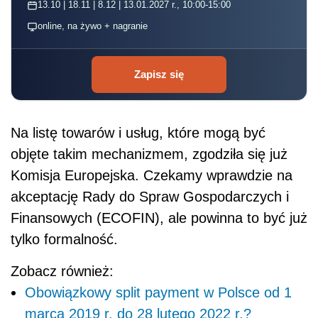
13.10 | 18.11 | 8.12 | 13.01.2027 r., 10:00-15:00
online, na żywo + nagranie
Zapisz się
Na listę towarów i
usług, które mogą być
objęte takim mechanizmem, zgodziła się już
Komisja Europejska. Czekamy wprawdzie na
akceptację Rady do Spraw Gospodarczych i
Finansowych (ECOFIN), ale powinna to być już
tylko formalność.
Zobacz również:
Obowiązkowy split payment w Polsce od 1
marca 2019 r. do 28 lutego 2022 r.?