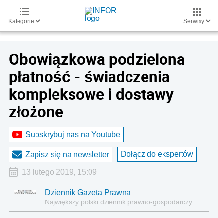
Kategorie
Serwisy
Obowiązkowa podzielona
płatność - świadczenia
kompleksowe i dostawy
złożone
Subskrybuj nas na Youtube
Dołącz do ekspertów
Zapisz się na newsletter
13 lutego 2019, 15:09
Dziennik Gazeta Prawna
Największy polski dziennik prawno-gospodarczy