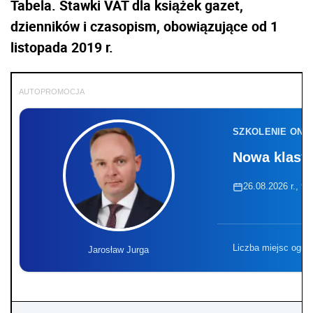
Tabela. Stawki VAT dla książek gazet,
dzienników i czasopism, obowiązujące od 1
listopada 2019 r.
AUTOPROMOCJA
SZKOLENIE ONL
Nowa klasyf
26.08.2026 r., 9:
Liczba miejsc ogra
Jarosław Jurga