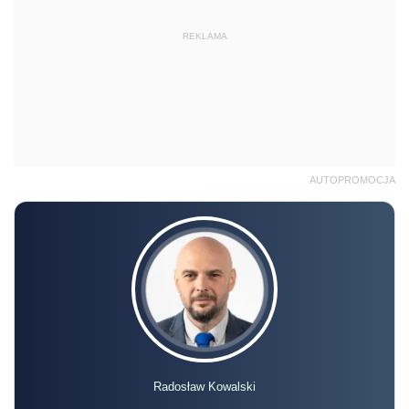
REKLAMA
AUTOPROMOCJA
Radosław Kowalski