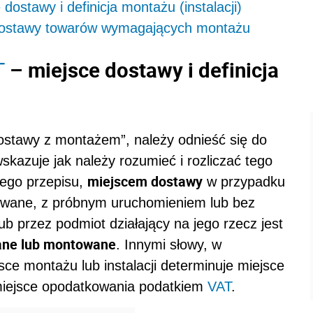
stawy i definicja montażu (instalacji)
dostawy towarów wymagających montażu
– miejsce dostawy i definicja
T
„dostawy z montażem”, należy odnieść się do
wskazuje jak należy rozumieć i rozliczać tego
miejscem dostawy
 tego przepisu,
w przypadku
towane, z próbnym uruchomieniem lub bez
b przez podmiot działający na jego rzecz jest
wane lub montowane
. Innymi słowy, w
e montażu lub instalacji determinuje miejsce
ć miejsce opodatkowania podatkiem
VAT
.