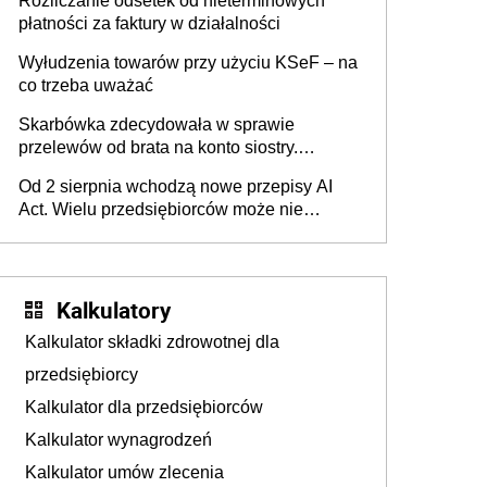
Rozliczanie odsetek od nieterminowych
płatności za faktury w działalności
Wyłudzenia towarów przy użyciu KSeF – na
co trzeba uważać
Skarbówka zdecydowała w sprawie
przelewów od brata na konto siostry.
Pieniądze z emerytury mamy wyglądały jak
Od 2 sierpnia wchodzą nowe przepisy AI
darowizna, ale podatku jednak nie będzie
Act. Wielu przedsiębiorców może nie
wiedzieć, że dotyczą także ich
Kalkulatory
Kalkulator składki zdrowotnej dla
przedsiębiorcy
Kalkulator dla przedsiębiorców
Kalkulator wynagrodzeń
Kalkulator umów zlecenia