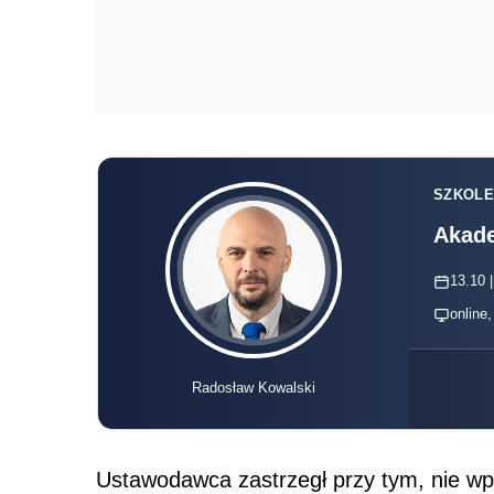
SZKOLE
Akade
13.10 |
online
Radosław Kowalski
Ustawodawca zastrzegł przy tym, nie wp