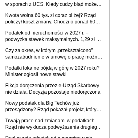
w sporach z UCS. Kiedy cudzy błąd może
stać się Twoim problemem
Kwota wolna 60 tys. zł coraz bliżej? Rząd
policzył koszt zmiany. Chodzi o ponad 60
mld zł
Podatek od nieruchomości w 2027 r. –
podwyżka stawek maksymalnych. 1,29 zł za
1 m2 mieszkania, 36,49 zł za 1 m2
Czy za okres, w którym „przekształcono”
budynków i lokali związanych z
samozatrudnienie w umowę o pracę można
prowadzeniem działalności gospodarczej
wystawić faktury korygujące? Rozwiązanie
Podatki lokalne pójdą w górę w 2027 roku?
umowy cywilnoprawnej jedynym
Minister ogłosił nowe stawki
racjonalnym wyjściem
Fikcja doręczenia przez e-Urząd Skarbowy
nie działa. Decyzja pozostaje niedoręczona
Nowy podatek dla Big Techów już
przesądzony? Rząd pokazał projekt, który
może zmienić zasady gry w Polsce
Trwają prace nad zmianami w podatkach.
Rząd nie wyklucza podwyższenia drugiego
progu PIT