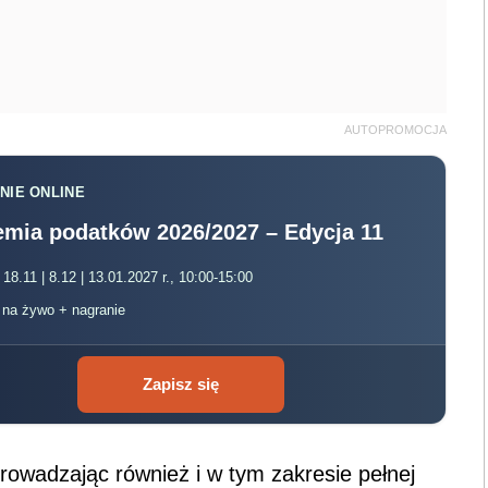
AUTOPROMOCJA
NIE ONLINE
mia podatków 2026/2027 – Edycja 11
 18.11 | 8.12 | 13.01.2027 r., 10:00-15:00
, na żywo + nagranie
Zapisz się
rowadzając również i w tym zakresie pełnej