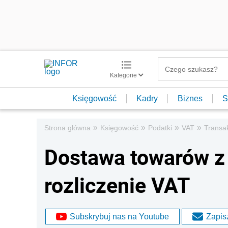
Kategorie
Księgowość
Kadry
Biznes
S
»
»
»
»
Strona główna
Księgowość
Podatki
VAT
Transa
Dostawa towarów z
rozliczenie VAT
Subskrybuj nas na Youtube
Zapisz