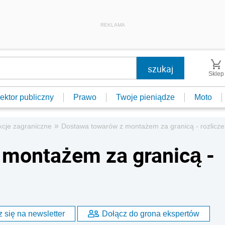
REKLAMA
Sklep
ektor publiczny
Prawo
Twoje pieniądze
Moto
»
kcje zagraniczne
Dostawa towarów z montażem za granicą - rozlicze
 montażem za granicą -
 się na newsletter
Dołącz do grona ekspertów