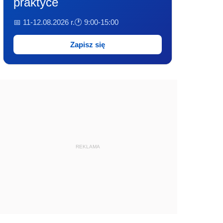
praktyce
📅 11-12.08.2026 r.
🕐 9:00-15:00
Zapisz się
REKLAMA