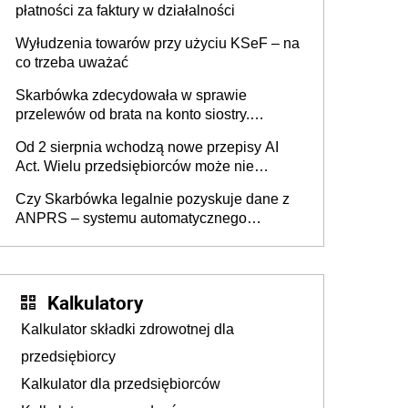
płatności za faktury w działalności
Wyłudzenia towarów przy użyciu KSeF – na
co trzeba uważać
Skarbówka zdecydowała w sprawie
przelewów od brata na konto siostry.
Pieniądze z emerytury mamy wyglądały jak
Od 2 sierpnia wchodzą nowe przepisy AI
darowizna, ale podatku jednak nie będzie
Act. Wielu przedsiębiorców może nie
wiedzieć, że dotyczą także ich
Czy Skarbówka legalnie pozyskuje dane z
ANPRS – systemu automatycznego
rozpoznawania tablic rejestracyjnych
pojazdów z kamer drogowych?
Kalkulatory
Kalkulator składki zdrowotnej dla
przedsiębiorcy
Kalkulator dla przedsiębiorców