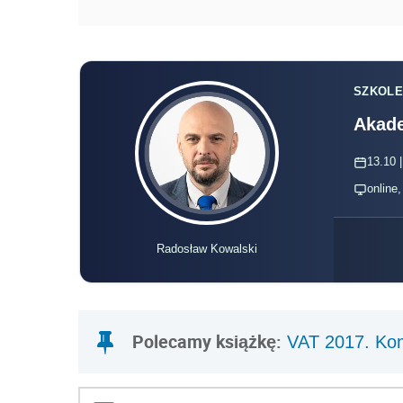
SZKOLE
Akade
13.10 |
online
Radosław Kowalski
Polecamy książkę:
VAT 2017. Ko