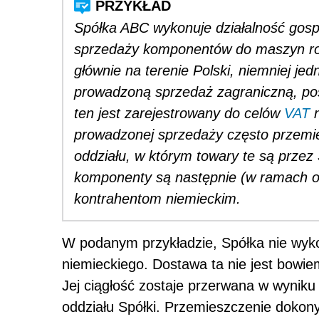
Spółka ABC wykonuje działalność gosp
sprzedaży komponentów do maszyn roln
głównie na terenie Polski, niemniej je
prowadzoną sprzedaż zagraniczną, pos
ten jest zarejestrowany do celów
VAT
n
prowadzonej sprzedaży często przem
oddziału, w którym towary te są prz
komponenty są następnie (w ramach o
kontrahentom niemieckim.
W podanym przykładzie, Spółka nie wyk
niemieckiego. Dostawa ta nie jest bowi
Jej ciągłość zostaje przerwana w wynik
oddziału Spółki. Przemieszczenie dokony