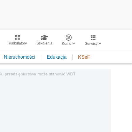
Kalkulatory
Szkolenia
Konto
Serwisy
Nieruchomości
Edukacja
KSeF
ału przedsiębiorstwa może stanowić WDT