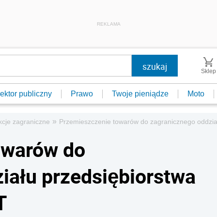
REKLAMA
Sklep
ektor publiczny
Prawo
Twoje pieniądze
Moto
»
kcje zagraniczne
Przemieszczenie towarów do zagranicznego oddzi
owarów do
iału przedsiębiorstwa
T