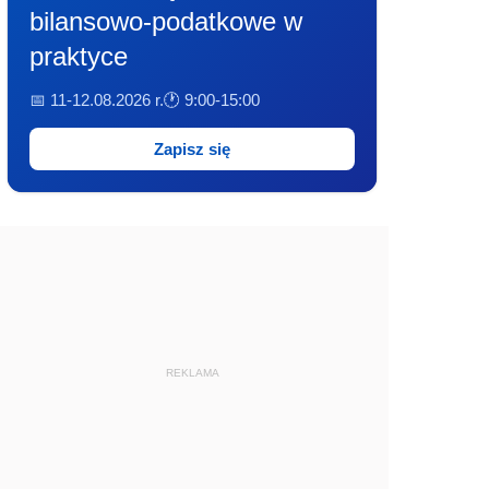
bilansowo-podatkowe w
praktyce
📅 11-12.08.2026 r.
🕐 9:00-15:00
Zapisz się
REKLAMA