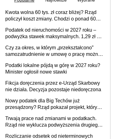
Popularne
Najnowsze
Wybrane
Kwota wolna 60 tys. zł coraz bliżej? Rząd
policzył koszt zmiany. Chodzi o ponad 60
mld zł
Podatek od nieruchomości w 2027 roku –
podwyżka stawek maksymalnych. 1,29 zł za
1 m2 mieszkania, 36,49 zł za 1 m2
Czy za okres, w którym „przekształcono”
budynków i lokali związanych z
samozatrudnienie w umowę o pracę można
prowadzeniem działalności gospodarczej
wystawić faktury korygujące? Rozwiązanie
Podatki lokalne pójdą w górę w 2027 roku?
umowy cywilnoprawnej jedynym
Minister ogłosił nowe stawki
racjonalnym wyjściem
Fikcja doręczenia przez e-Urząd Skarbowy
nie działa. Decyzja pozostaje niedoręczona
Nowy podatek dla Big Techów już
przesądzony? Rząd pokazał projekt, który
może zmienić zasady gry w Polsce
Trwają prace nad zmianami w podatkach.
Rząd nie wyklucza podwyższenia drugiego
progu PIT
Rozliczanie odsetek od nieterminowych