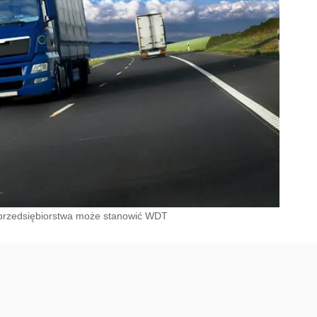
 przedsiębiorstwa może stanowić WDT