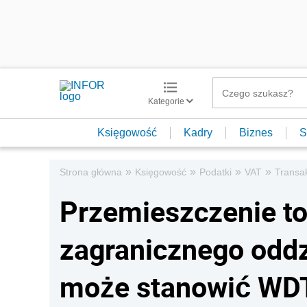
Kategorie
Księgowość
Kadry
Biznes
S
»
»
»
»
Strona główna
Księgowość
Podatki
VAT
Transa
Przemieszczenie t
zagranicznego oddz
może stanowić WD