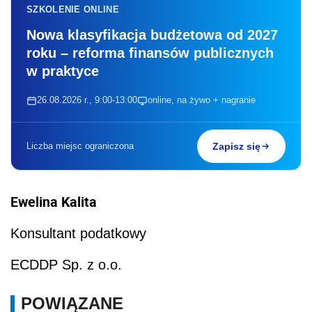
SZKOLENIE ONLINE
Nowa klasyfikacja budżetowa od 2027
roku – reforma finansów publicznych
w praktyce
26.08.2026 r., 9:00-13:00
online, na żywo + nagranie
Liczba miejsc ograniczona
Zapisz się
Ewelina Kalita
Konsultant podatkowy
ECDDP Sp. z o.o.
POWIĄZANE