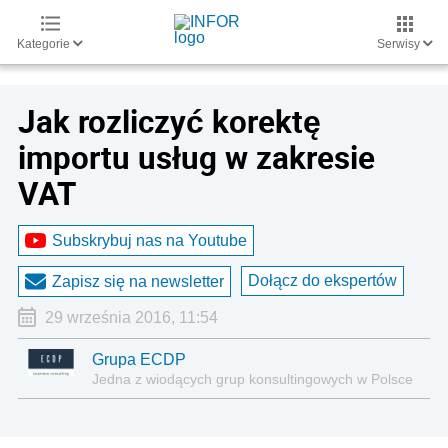
Kategorie
Serwisy
Jak rozliczyć korektę
importu usług w zakresie
VAT
Subskrybuj nas na Youtube
Dołącz do ekspertów
Zapisz się na newsletter
29 września 2016, 11:54
Grupa ECDP
Jedna z wiodących grup konsultingowych w Polsce