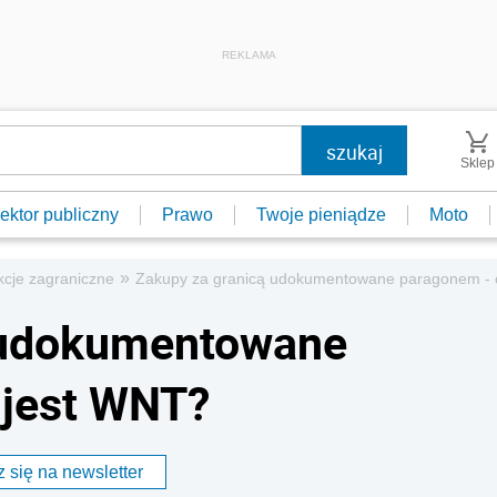
REKLAMA
Sklep
ektor publiczny
Prawo
Twoje pieniądze
Moto
»
kcje zagraniczne
Zakupy za granicą udokumentowane paragonem - c
 udokumentowane
 jest WNT?
 się na newsletter