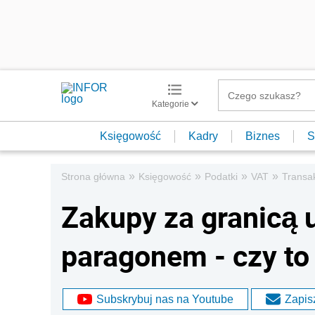
Kategorie
Księgowość
Kadry
Biznes
S
»
»
»
»
Strona główna
Księgowość
Podatki
VAT
Transa
Zakupy za granicą
paragonem - czy to
Subskrybuj nas na Youtube
Zapisz