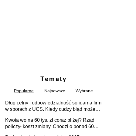
Tematy
Popularne
Najnowsze
Wybrane
Dług celny i odpowiedzialność solidarna firm
w sporach z UCS. Kiedy cudzy błąd może
stać się Twoim problemem
Kwota wolna 60 tys. zł coraz bliżej? Rząd
policzył koszt zmiany. Chodzi o ponad 60
mld zł