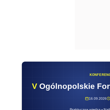
KONFEREN
V
Ogólnopolskie Fo
16.09.2026
Praktyczna wiedza • Najl