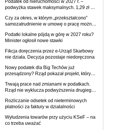
Podatek od nieruchomości w 2027 r. –
podwyżka stawek maksymalnych. 1,29 zł za
1 m2 mieszkania, 36,49 zł za 1 m2
Czy za okres, w którym „przekształcono”
budynków i lokali związanych z
samozatrudnienie w umowę o pracę można
prowadzeniem działalności gospodarczej
wystawić faktury korygujące? Rozwiązanie
Podatki lokalne pójdą w górę w 2027 roku?
umowy cywilnoprawnej jedynym
Minister ogłosił nowe stawki
racjonalnym wyjściem
Fikcja doręczenia przez e-Urząd Skarbowy
nie działa. Decyzja pozostaje niedoręczona
Nowy podatek dla Big Techów już
przesądzony? Rząd pokazał projekt, który
może zmienić zasady gry w Polsce
Trwają prace nad zmianami w podatkach.
Rząd nie wyklucza podwyższenia drugiego
progu PIT
Rozliczanie odsetek od nieterminowych
płatności za faktury w działalności
Wyłudzenia towarów przy użyciu KSeF – na
co trzeba uważać