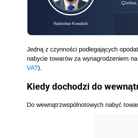
online
Radosław Kowalski
Jedną z czynności podlegających opod
nabycie towarów za wynagrodzeniem na te
VAT
).
Kiedy dochodzi do wewnąt
Do wewnątrzwspólnotowych nabyć towaró