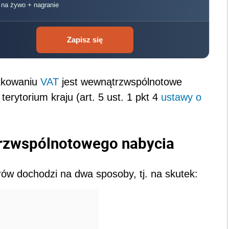
, na żywo + nagranie
Zapisz się
atkowaniu
VAT
jest wewnątrzwspólnotowe
rytorium kraju (art. 5 ust. 1 pkt 4
ustawy o
rzwspólnotowego nabycia
w dochodzi na dwa sposoby, tj. na skutek: