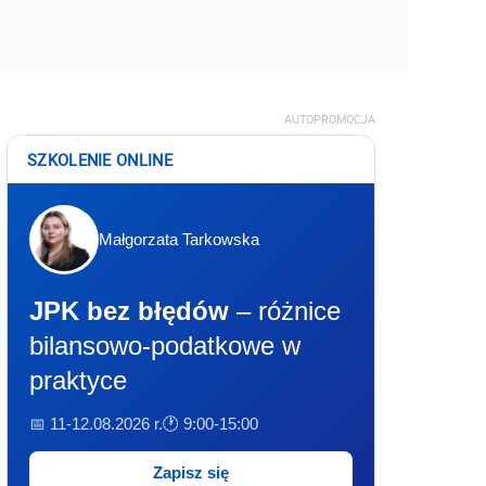
AUTOPROMOCJA
SZKOLENIE ONLINE
Małgorzata Tarkowska
JPK bez błędów
– różnice
bilansowo-podatkowe w
praktyce
📅 11-12.08.2026 r.
🕐 9:00-15:00
Zapisz się