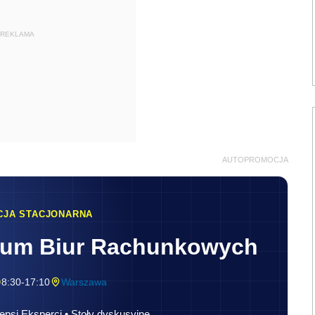
REKLAMA
AUTOPROMOCJA
CJA STACJONARNA
rum Biur Rachunkowych
8:30-17:10
Warszawa
epsi Eksperci • Stoły dyskusyjne