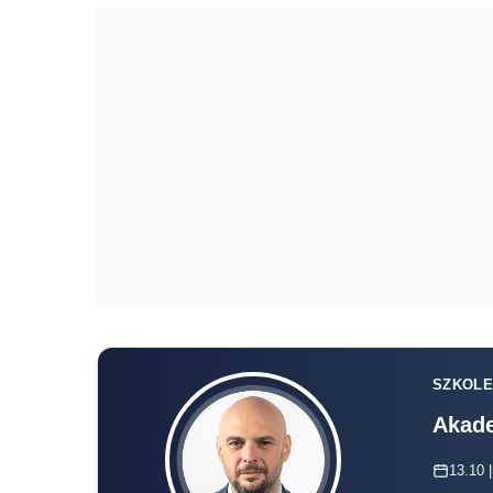
SZKOLE
Akade
13.10 |