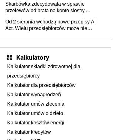
Skarbówka zdecydowała w sprawie
przelewów od brata na konto siostry.
Pieniądze z emerytury mamy wyglądały jak
Od 2 sierpnia wchodzą nowe przepisy AI
darowizna, ale podatku jednak nie będzie
Act. Wielu przedsiębiorców może nie
wiedzieć, że dotyczą także ich
Kalkulatory
Kalkulator składki zdrowotnej dla
przedsiębiorcy
Kalkulator dla przedsiębiorców
Kalkulator wynagrodzeń
Kalkulator umów zlecenia
Kalkulator umów o dzieło
Kalkulator kosztów energii
Kalkulator kredytów