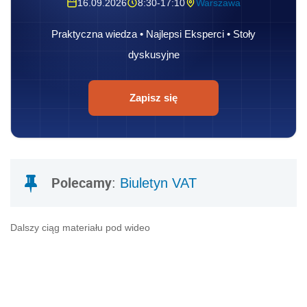
16.09.2026
8:30-17:10
Warszawa
Praktyczna wiedza • Najlepsi Eksperci • Stoły
dyskusyjne
Zapisz się
Polecamy
:
Biuletyn VAT
Dalszy ciąg materiału pod wideo