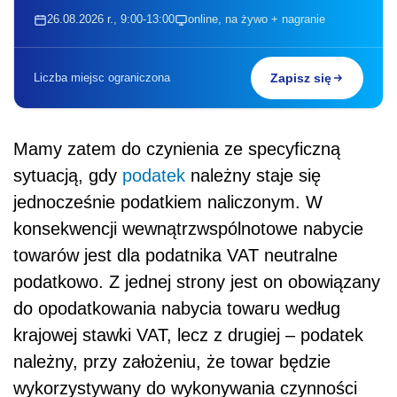
26.08.2026 r., 9:00-13:00
online, na żywo + nagranie
Liczba miejsc ograniczona
Zapisz się
Mamy zatem do czynienia ze specyficzną
sytuacją, gdy
podatek
należny staje się
jednocześnie podatkiem naliczonym. W
konsekwencji wewnątrzwspólnotowe nabycie
towarów jest dla podatnika VAT neutralne
podatkowo. Z jednej strony jest on obowiązany
do opodatkowania nabycia towaru według
krajowej stawki VAT, lecz z drugiej – podatek
należny, przy założeniu, że towar będzie
wykorzystywany do wykonywania czynności