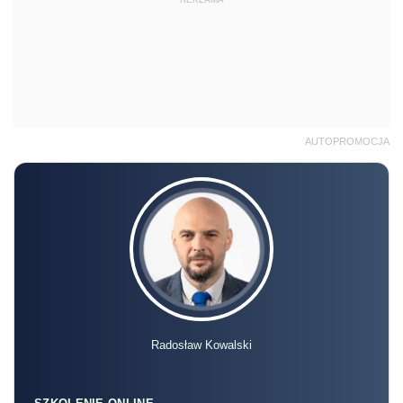
AUTOPROMOCJA
Radosław Kowalski