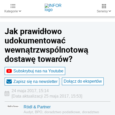
Kategorie
Serwisy
Jak prawidłowo
udokumentować
wewnątrzwspólnotową
dostawę towarów?
Subskrybuj nas na Youtube
Dołącz do ekspertów
Zapisz się na newsletter
24 maja 2017, 15:14
[Data aktualizacji 25 maja 2017, 15:53]
Rödl & Partner
Audyt, BPO, doradztwo podatkowe, doradztwo