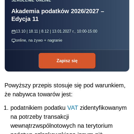
SZKOLENIE ONLINE
Akademia podatków 2026/2027 –
Edycja 11
13.10 | 18.11 | 8.12 | 13.01.2027 r., 10:00-15:00
online, na żywo + nagranie
Zapisz się
Powyższy przepis stosuje się pod warunkiem,
że nabywca towarów jest:
podatnikiem podatku
VAT
zidentyfikowanym
na potrzeby transakcji
wewnątrzwspólnotowych na terytorium