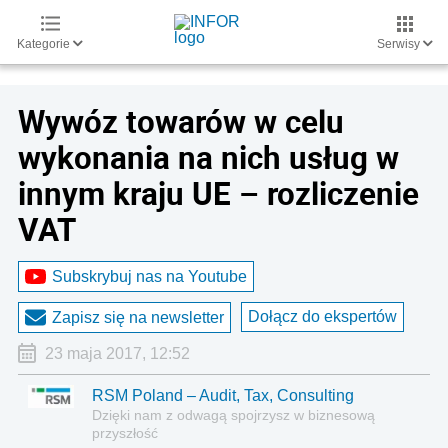
Kategorie
Serwisy
Wywóz towarów w celu
wykonania na nich usług w
innym kraju UE – rozliczenie
VAT
Subskrybuj nas na Youtube
Dołącz do ekspertów
Zapisz się na newsletter
23 maja 2017, 12:52
RSM Poland – Audit, Tax, Consulting
Dzięki nam z odwagą spojrzysz w biznesową
przyszłość