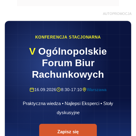
AUTOPROMOCJA
KONFERENCJA STACJONARNA
V
Ogólnopolskie
Forum Biur
Rachunkowych
16.09.2026
8:30-17:10
Warszawa
Praktyczna wiedza • Najlepsi Eksperci • Stoły
dyskusyjne
Zapisz się