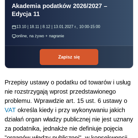
Akademia podatków 2026/2027 –
Edycja 11
13.10 | 18.11 | 8.12 | 13.01.2027 r., 10:00-15:00
online, na żywo + nagranie
Zapisz się
Przepisy ustawy o podatku od towarów i usług
nie rozstrzygają wprost przedstawionego
problemu. Wprawdzie art. 15 ust. 6 ustawy o
VAT
określa kiedy i przy wykonywaniu jakich
działań organ władzy publicznej nie jest uznany
za podatnika, jednakże nie definiuje pojęcia
"organów władzy publicznej", w konsekwencji