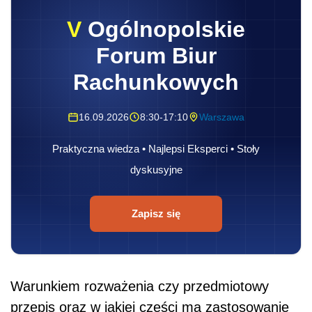
V
Ogólnopolskie
Forum Biur
Rachunkowych
16.09.2026
8:30-17:10
Warszawa
Praktyczna wiedza • Najlepsi Eksperci • Stoły
dyskusyjne
Zapisz się
Warunkiem rozważenia czy przedmiotowy
przepis oraz w jakiej części ma zastosowanie