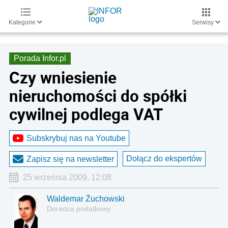
Kategorie
Serwisy
Porada Infor.pl
Czy wniesienie
nieruchomości do spółki
cywilnej podlega VAT
Subskrybuj nas na Youtube
Dołącz do ekspertów
Zapisz się na newsletter
25 września 2009, 12:08
Waldemar Żuchowski
Doradca podatkowy