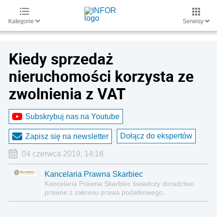
Kategorie
Serwisy
Kiedy sprzedaż
nieruchomości korzysta ze
zwolnienia z VAT
Subskrybuj nas na Youtube
Dołącz do ekspertów
Zapisz się na newsletter
04 czerwca 2019, 14:16
Kancelaria Prawna Skarbiec
Kancelaria Prawna Skarbiec świadczy doradztwo
prawne z zakresu prawa podatkowego,
gospodarczego, cywilnego i karnego.