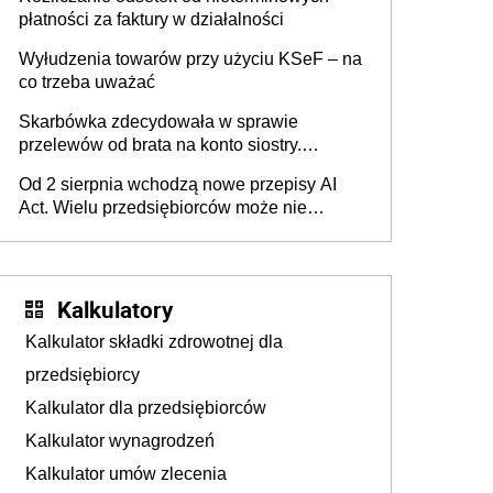
płatności za faktury w działalności
Wyłudzenia towarów przy użyciu KSeF – na
co trzeba uważać
Skarbówka zdecydowała w sprawie
przelewów od brata na konto siostry.
Pieniądze z emerytury mamy wyglądały jak
Od 2 sierpnia wchodzą nowe przepisy AI
darowizna, ale podatku jednak nie będzie
Act. Wielu przedsiębiorców może nie
wiedzieć, że dotyczą także ich
Kalkulatory
Kalkulator składki zdrowotnej dla
przedsiębiorcy
Kalkulator dla przedsiębiorców
Kalkulator wynagrodzeń
Kalkulator umów zlecenia