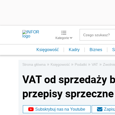
Kategorie
Księgowość
Kadry
Biznes
S
»
»
»
»
Strona główna
Księgowość
Podatki
VAT
Zwolni
VAT od sprzedaży b
przepisy sprzeczn
Subskrybuj nas na Youtube
Zapisz