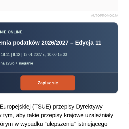
AUTOPROMOCJA
NIE ONLINE
mia podatków 2026/2027 – Edycja 11
 18.11 | 8.12 | 13.01.2027 r., 10:00-15:00
, na żywo + nagranie
Zapisz się
 Europejskiej (TSUE) przepisy Dyrektywy
y tym, aby takie przepisy krajowe uzależniały
tórym w wypadku "ulepszenia" istniejącego