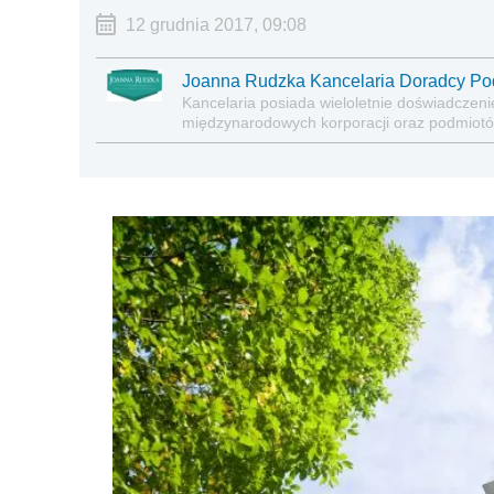
12 grudnia 2017, 09:08
Joanna Rudzka Kancelaria Doradcy P
Kancelaria posiada wieloletnie doświadczeni
międzynarodowych korporacji oraz podmiotó