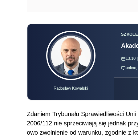
SZKOLE
Akade
13.10 |
online
Radosław Kowalski
Zdaniem Trybunału Sprawiedliwości Unii
2006/112 nie sprzeciwiają się jednak prz
owo zwolnienie od warunku, zgodnie z k