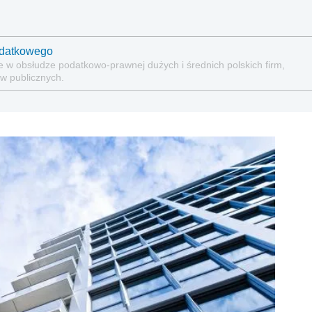
odatkowego
e w obsłudze podatkowo-prawnej dużych i średnich polskich firm,
w publicznych.