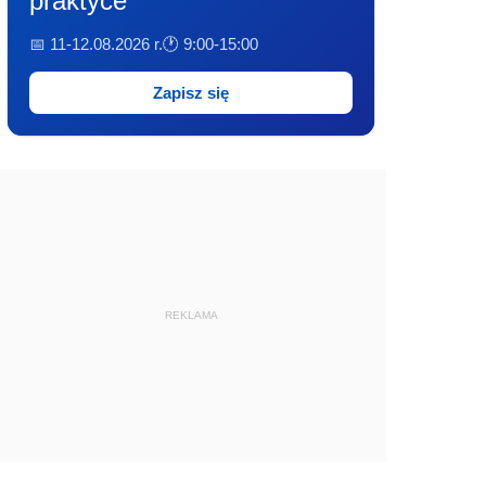
praktyce
📅 11-12.08.2026 r.
🕐 9:00-15:00
Zapisz się
REKLAMA