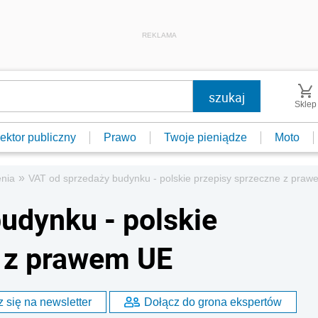
REKLAMA
Sklep
ektor publiczny
Prawo
Twoje pieniądze
Moto
»
enia
VAT od sprzedaży budynku - polskie przepisy sprzeczne z pra
udynku - polskie
e z prawem UE
 się na newsletter
Dołącz do grona ekspertów