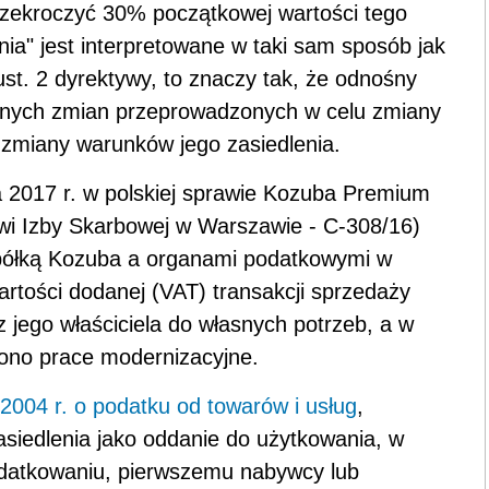
rzekroczyć 30% początkowej wartości tego
nia" jest interpretowane w taki sam sposób jak
ust. 2 dyrektywy, to znaczy tak, że odnośny
tnych zmian przeprowadzonych w celu zmiany
 zmiany warunków jego zasiedlenia.
 2017 r. w polskiej sprawie Kozuba Premium
owi Izby Skarbowej w Warszawie - C-308/16)
spółką Kozuba a organami podatkowymi w
rtości dodanej (VAT) transakcji sprzedaży
 jego właściciela do własnych potrzeb, a w
ono prace modernizacyjne.
2004 r. o podatku od towarów i usług
,
siedlenia jako oddanie do użytkowania, w
datkowaniu, pierwszemu nabywcy lub