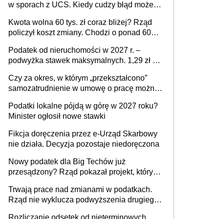
w sporach z UCS. Kiedy cudzy błąd może
stać się Twoim problemem
Kwota wolna 60 tys. zł coraz bliżej? Rząd
policzył koszt zmiany. Chodzi o ponad 60
mld zł
Podatek od nieruchomości w 2027 r. –
podwyżka stawek maksymalnych. 1,29 zł za
1 m2 mieszkania, 36,49 zł za 1 m2
Czy za okres, w którym „przekształcono”
budynków i lokali związanych z
samozatrudnienie w umowę o pracę można
prowadzeniem działalności gospodarczej
wystawić faktury korygujące? Rozwiązanie
Podatki lokalne pójdą w górę w 2027 roku?
umowy cywilnoprawnej jedynym
Minister ogłosił nowe stawki
racjonalnym wyjściem
Fikcja doręczenia przez e-Urząd Skarbowy
nie działa. Decyzja pozostaje niedoręczona
Nowy podatek dla Big Techów już
przesądzony? Rząd pokazał projekt, który
może zmienić zasady gry w Polsce
Trwają prace nad zmianami w podatkach.
Rząd nie wyklucza podwyższenia drugiego
progu PIT
Rozliczanie odsetek od nieterminowych