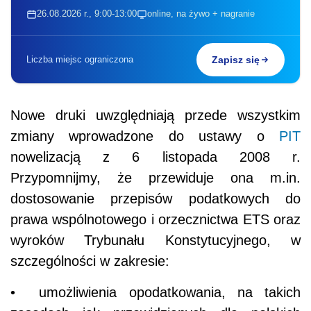
26.08.2026 r., 9:00-13:00
online, na żywo + nagranie
Liczba miejsc ograniczona
Zapisz się
Nowe druki uwzględniają przede wszystkim
zmiany wprowadzone do ustawy o
PIT
nowelizacją z 6 listopada 2008 r.
Przypomnijmy, że przewiduje ona m.in.
dostosowanie przepisów podatkowych do
prawa wspólnotowego i orzecznictwa ETS oraz
wyroków Trybunału Konstytucyjnego, w
szczególności w zakresie:
• umożliwienia opodatkowania, na takich