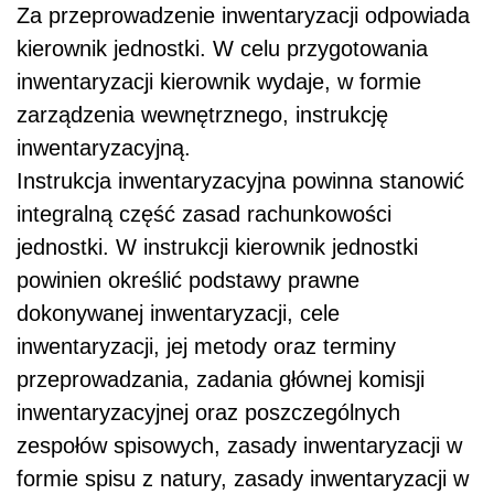
Za przeprowadzenie inwentaryzacji odpowiada
kierownik jednostki. W celu przygotowania
inwentaryzacji kierownik wydaje, w formie
zarządzenia wewnętrznego, instrukcję
inwentaryzacyjną.
Instrukcja inwentaryzacyjna powinna stanowić
integralną część zasad rachunkowości
jednostki. W instrukcji kierownik jednostki
powinien określić podstawy prawne
dokonywanej inwentaryzacji, cele
inwentaryzacji, jej metody oraz terminy
przeprowadzania, zadania głównej komisji
inwentaryzacyjnej oraz poszczególnych
zespołów spisowych, zasady inwentaryzacji w
formie spisu z natury, zasady inwentaryzacji w