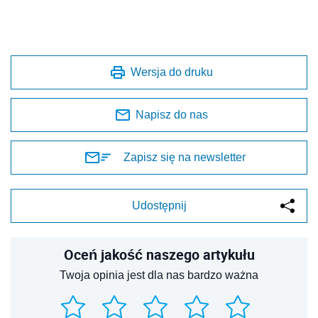
Wersja do druku
Napisz do nas
Zapisz się na newsletter
Udostępnij
Oceń jakość naszego artykułu
Twoja opinia jest dla nas bardzo ważna