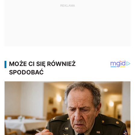
REKLAMA