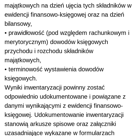
majątkowych na dzień ujęcia tych składników w
ewidencji finansowo-księgowej oraz na dzień
bilansowy,
• prawidłowość (pod względem rachunkowym i
merytorycznym) dowodów księgowych
przychodu i rozchodu składników
majątkowych,
• terminowość wystawienia dowodów
księgowych.
Wyniki inwentaryzacji powinny zostać
odpowiednio udokumentowane i powiązane z
danymi wynikającymi z ewidencji finansowo-
księgowej. Udokumentowanie inwentaryzacji
stanowią arkusze spisowe oraz załączniki
uzasadniające wykazane w formularzach