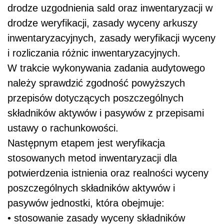
drodze uzgodnienia sald oraz inwentaryzacji w
drodze weryfikacji, zasady wyceny arkuszy
inwentaryzacyjnych, zasady weryfikacji wyceny
i rozliczania różnic inwentaryzacyjnych.
W trakcie wykonywania zadania audytowego
należy sprawdzić zgodność powyższych
przepisów dotyczących poszczególnych
składników aktywów i pasywów z przepisami
ustawy o rachunkowości.
Następnym etapem jest weryfikacja
stosowanych metod inwentaryzacji dla
potwierdzenia istnienia oraz realności wyceny
poszczególnych składników aktywów i
pasywów jednostki, która obejmuje:
• stosowanie zasady wyceny składników