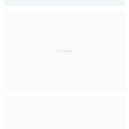
REKLAMA