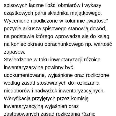
spisowych łączne ilości obmiarów i wykazy
cząstkowych partii składnika majątkowego.
Wycenione i podliczone w kolumnie „wartość”
pozycje arkusza spisowego stanowią dowód,
na podstawie którego wprowadza się do ksiąg
na koniec okresu obrachunkowego np. wartość
zapasów.
Stwierdzone w toku inwentaryzacji różnice
inwentaryzacyjne powinny być
udokumentowane, wyjaśnione oraz rozliczone
według zasad stosowanych do rozliczania
niedoborów i nadwyżek inwentaryzacyjnych.
Weryfikacja przyjętych przez komisję
inwentaryzacyjną wyjaśnień oraz
zastosowanych zasad rozliczania różnic