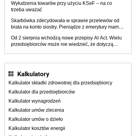
Wyłudzenia towarów przy użyciu KSeF – na co
trzeba uważać
Skarbówka zdecydowała w sprawie przelewów od
brata na konto siostry. Pieniądze z emerytury mamy
wyglądały jak darowizna, ale podatku jednak nie
Od 2 sierpnia wchodzą nowe przepisy AI Act. Wielu
będzie
przedsiębiorców może nie wiedzieć, że dotyczą
także ich
Kalkulatory
Kalkulator składki zdrowotnej dla przedsiębiorcy
Kalkulator dla przedsiębiorców
Kalkulator wynagrodzeń
Kalkulator umów zlecenia
Kalkulator umów o dzieło
Kalkulator kosztów energii