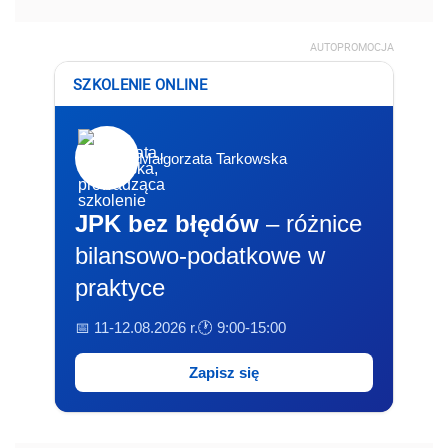
AUTOPROMOCJA
SZKOLENIE ONLINE
Małgorzata Tarkowska
JPK bez błędów
– różnice
bilansowo-podatkowe w
praktyce
📅 11-12.08.2026 r.
🕐 9:00-15:00
Zapisz się