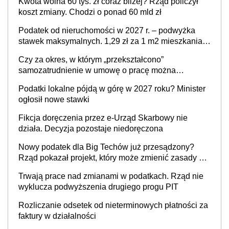
Kwota wolna 60 tys. zł coraz bliżej? Rząd policzył
koszt zmiany. Chodzi o ponad 60 mld zł
Podatek od nieruchomości w 2027 r. – podwyżka
stawek maksymalnych. 1,29 zł za 1 m2 mieszkania,
36,49 zł za 1 m2 budynków i lokali związanych z
Czy za okres, w którym „przekształcono”
prowadzeniem działalności gospodarczej
samozatrudnienie w umowę o pracę można
wystawić faktury korygujące? Rozwiązanie umowy
Podatki lokalne pójdą w górę w 2027 roku? Minister
cywilnoprawnej jedynym racjonalnym wyjściem
ogłosił nowe stawki
Fikcja doręczenia przez e-Urząd Skarbowy nie
działa. Decyzja pozostaje niedoręczona
Nowy podatek dla Big Techów już przesądzony?
Rząd pokazał projekt, który może zmienić zasady gry
w Polsce
Trwają prace nad zmianami w podatkach. Rząd nie
wyklucza podwyższenia drugiego progu PIT
Rozliczanie odsetek od nieterminowych płatności za
faktury w działalności