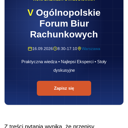
V
Ogólnopolskie
Forum Biur
Rachunkowych
16.09.2026
8:30-17:10
Warszawa
Praktyczna wiedza • Najlepsi Eksperci • Stoły
dyskusyjne
Zapisz się
Z treści pytania wynika, że przepisy