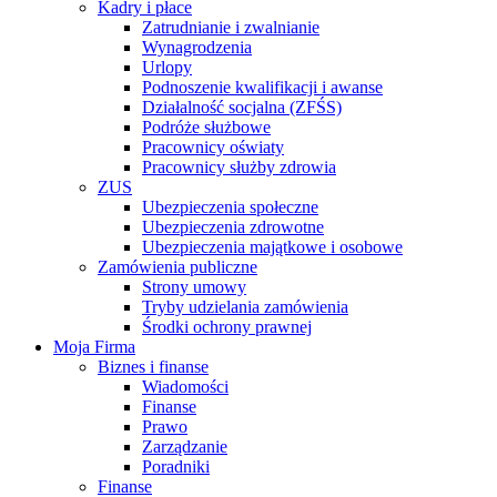
Kadry i płace
Zatrudnianie i zwalnianie
Wynagrodzenia
Urlopy
Podnoszenie kwalifikacji i awanse
Działalność socjalna (ZFŚS)
Podróże służbowe
Pracownicy oświaty
Pracownicy służby zdrowia
ZUS
Ubezpieczenia społeczne
Ubezpieczenia zdrowotne
Ubezpieczenia majątkowe i osobowe
Zamówienia publiczne
Strony umowy
Tryby udzielania zamówienia
Środki ochrony prawnej
Moja Firma
Biznes i finanse
Wiadomości
Finanse
Prawo
Zarządzanie
Poradniki
Finanse