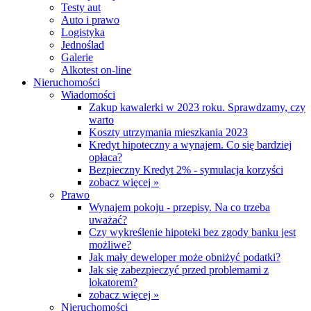
Testy aut
Auto i prawo
Logistyka
Jednoślad
Galerie
Alkotest on-line
Nieruchomości
Wiadomości
Zakup kawalerki w 2023 roku. Sprawdzamy, czy
warto
Koszty utrzymania mieszkania 2023
Kredyt hipoteczny a wynajem. Co się bardziej
opłaca?
Bezpieczny Kredyt 2% - symulacja korzyści
zobacz więcej »
Prawo
Wynajem pokoju - przepisy. Na co trzeba
uważać?
Czy wykreślenie hipoteki bez zgody banku jest
możliwe?
Jak mały deweloper może obniżyć podatki?
Jak się zabezpieczyć przed problemami z
lokatorem?
zobacz więcej »
Nieruchomości