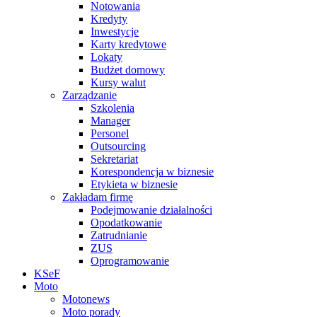
Notowania
Kredyty
Inwestycje
Karty kredytowe
Lokaty
Budżet domowy
Kursy walut
Zarządzanie
Szkolenia
Manager
Personel
Outsourcing
Sekretariat
Korespondencja w biznesie
Etykieta w biznesie
Zakładam firmę
Podejmowanie działalności
Opodatkowanie
Zatrudnianie
ZUS
Oprogramowanie
KSeF
Moto
Motonews
Moto porady