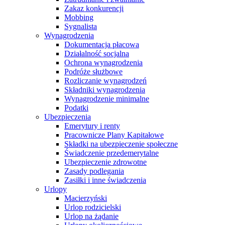
Zakaz konkurencji
Mobbing
Sygnalista
Wynagrodzenia
Dokumentacja płacowa
Działalność socjalna
Ochrona wynagrodzenia
Podróże służbowe
Rozliczanie wynagrodzeń
Składniki wynagrodzenia
Wynagrodzenie minimalne
Podatki
Ubezpieczenia
Emerytury i renty
Pracownicze Plany Kapitałowe
Składki na ubezpieczenie społeczne
Świadczenie przedemerytalne
Ubezpieczenie zdrowotne
Zasady podlegania
Zasiłki i inne świadczenia
Urlopy
Macierzyński
Urlop rodzicielski
Urlop na żądanie