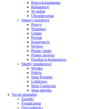
Prawa konsumenta
Reklamacje
W sądzie
Ubezpieczenia
Sprawy urzędowe
Pozwy
Notariusz
Gmina
Powiat
Konstytucja
Wybory
Pisma i druki
Pomoc prawna
Egzekucja komornicza
Służby mundurowe
Wojsko
Policja
Straż Pożarna
Leśnictwo
Straż Graniczna
Straż miejska
Twoje pieniądze
Zarobki
Świadczenia
Oszczędności