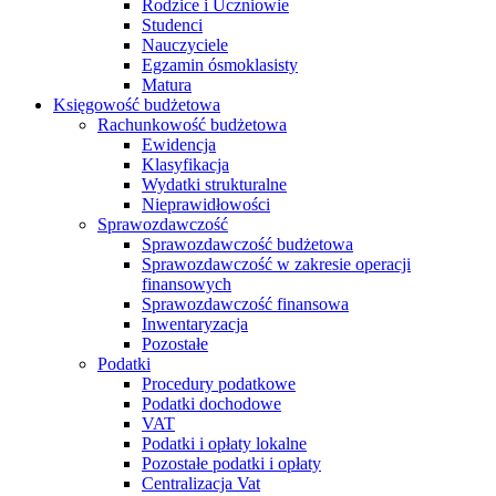
Rodzice i Uczniowie
Studenci
Nauczyciele
Egzamin ósmoklasisty
Matura
Księgowość budżetowa
Rachunkowość budżetowa
Ewidencja
Klasyfikacja
Wydatki strukturalne
Nieprawidłowości
Sprawozdawczość
Sprawozdawczość budżetowa
Sprawozdawczość w zakresie operacji
finansowych
Sprawozdawczość finansowa
Inwentaryzacja
Pozostałe
Podatki
Procedury podatkowe
Podatki dochodowe
VAT
Podatki i opłaty lokalne
Pozostałe podatki i opłaty
Centralizacja Vat