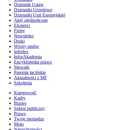
Dziennik Ustaw
Dzienniki Urzędowe
Dzienniki Unii Europejskiej
Akty ujednolicone
Eksperci
Firmy
Newsletter
Druki
Wzory umów
Inforlex
InforAkademia
Encyklopedia prawa
Słownik
Paremie łacińskie
Aktualności z MF
Szkolenia
Księgowość
Kadry
Biznes
Sektor publiczny
Prawo
Twoje pieniądze
Moto
Nieruchomości