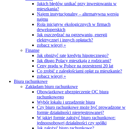
Jakich błędów unikać przy inwestowaniu w
mieszkania?
Najem instytucjonalny – alternatywna wersja
najmu
Rola inicjatyw ekologicznych w firmach
deweloperskich
Jak oszczędzać na ogrzewaniu, energii
elektrycznej i innych opłatach?
zobacz więcej »
Finanse
Jak obniżyć ratę kredytu hipotecznego?
Jak długo Polacy mieszkają z rodzicami?
Ceny prądu w Polsce na przestrzeni 20 lat
Co zrobić z zaległościami opłat za mieszkanie?
zobacz więcej »
Biura rachunkowe
Zakładam biuro rachunkowe
Obowiązkowe ubezpieczenie OC biura
rachunkowego
Wybór lokalu i urządzenie biura
Czy biuro rachunkowe może być prowadzone w
formie działalności nierejestrowanej?
W jakiej formie założyć biuro rachunkowe:
jednoosobowej działalności czy spółki
Jak założyć biuro rachunkowe?