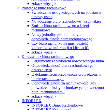
zobacz więcej »
Prowadzę biuro rachunkowe
Świadczenie usług księgowych na podstawie
umowy ustnej
Nowoczesne biuro rachunkowe - czyli jakie?
Zmiana biura rachunkowego a księgi
rachunkowe
Nowy jednolity plik kontrolny a
odpowiedzialność biura rachunkowego
Czy biuro rachunkowe musi udzielić
komornikowi informacji o klientach?
zobacz więcej »
Korzystam z biura rachunkowego
3 argumenty za wyborem nowoczesnego biura
Odpowiedzialność biura rachunkowego -
orzecznictwo
E-dokumentacja pracownicza prowadzona w
biurze rachunkowym
Odpowiedzialność za rachunkowość, gdy
prowadzenie ksiąg rachunkowych powierzono
biuru rachunkowemu
zobacz więcej »
INFORLEX
INFORLEX Biuro Rachunkowe
INFORLEX Księgowość