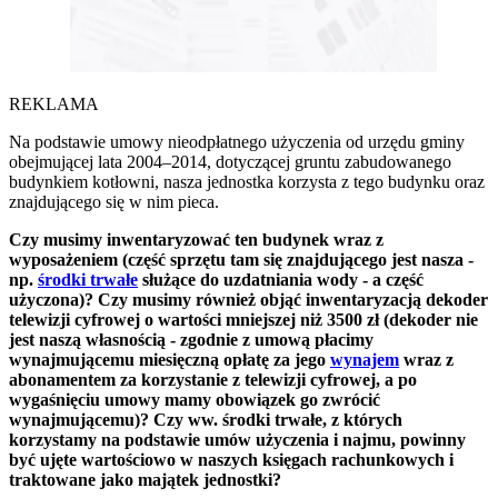
REKLAMA
Na podstawie umowy nieodpłatnego użyczenia od urzędu gminy
obejmującej lata 2004–2014, dotyczącej gruntu zabudowanego
budynkiem kotłowni, nasza jednostka korzysta z tego budynku oraz
znajdującego się w nim pieca.
Czy musimy inwentaryzować ten budynek wraz z
wyposażeniem (część sprzętu tam się znajdującego jest nasza -
np.
środki trwałe
służące do uzdatniania wody - a część
użyczona)? Czy musimy również objąć inwentaryzacją dekoder
telewizji cyfrowej o wartości mniejszej niż 3500 zł (dekoder nie
jest naszą własnością - zgodnie z umową płacimy
wynajmującemu miesięczną opłatę za jego
wynajem
wraz z
abonamentem za korzystanie z telewizji cyfrowej, a po
wygaśnięciu umowy mamy obowiązek go zwrócić
wynajmującemu)? Czy ww. środki trwałe, z których
korzystamy na podstawie umów użyczenia i najmu, powinny
być ujęte wartościowo w naszych księgach rachunkowych i
traktowane jako majątek jednostki?