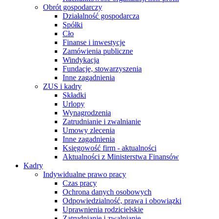
Obrót gospodarczy
Działalność gospodarcza
Spółki
Cło
Finanse i inwestycje
Zamówienia publiczne
Windykacja
Fundacje, stowarzyszenia
Inne zagadnienia
ZUS i kadry
Składki
Urlopy
Wynagrodzenia
Zatrudnianie i zwalnianie
Umowy zlecenia
Inne zagadnienia
Księgowość firm - aktualności
Aktualności z Ministerstwa Finansów
Kadry
Indywidualne prawo pracy
Czas pracy
Ochrona danych osobowych
Odpowiedzialność, prawa i obowiązki
Uprawnienia rodzicielskie
Zatrudnianie i zwalnianie