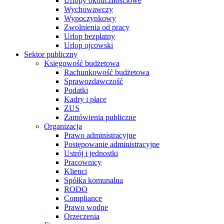
Urlopy okolicznościowe
Wychowawczy
Wypoczynkowy
Zwolnienia od pracy
Urlop bezpłatny
Urlop ojcowski
Sektor publiczny
Księgowość budżetowa
Rachunkowość budżetowa
Sprawozdawczość
Podatki
Kadry i płace
ZUS
Zamówienia publiczne
Organizacja
Prawo administracyjne
Postępowanie administracyjne
Ustrój i jednostki
Pracownicy
Klienci
Spółka komunalna
RODO
Compliance
Prawo wodne
Orzeczenia