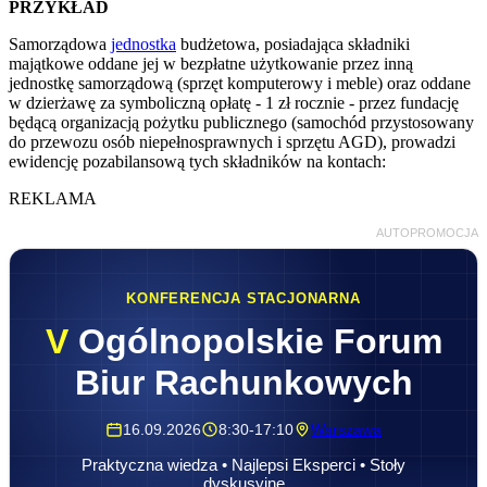
PRZYKŁAD
Samorządowa
jednostka
budżetowa, posiadająca składniki
majątkowe oddane jej w bezpłatne użytkowanie przez inną
jednostkę samorządową (sprzęt komputerowy i meble) oraz oddane
w dzierżawę za symboliczną opłatę - 1 zł rocznie - przez fundację
będącą organizacją pożytku publicznego (samochód przystosowany
do przewozu osób niepełnosprawnych i sprzętu AGD), prowadzi
ewidencję pozabilansową tych składników na kontach:
REKLAMA
AUTOPROMOCJA
KONFERENCJA STACJONARNA
V
Ogólnopolskie Forum
Biur Rachunkowych
16.09.2026
8:30-17:10
Warszawa
Praktyczna wiedza • Najlepsi Eksperci • Stoły
dyskusyjne