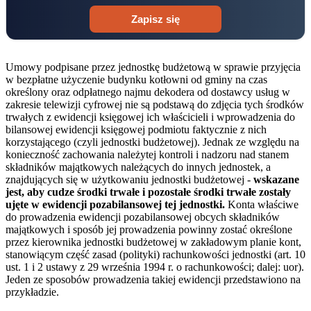
Zapisz się
Umowy podpisane przez jednostkę budżetową w sprawie przyjęcia
w bezpłatne użyczenie budynku kotłowni od gminy na czas
określony oraz odpłatnego najmu dekodera od dostawcy usług w
zakresie telewizji cyfrowej nie są podstawą do zdjęcia tych środków
trwałych z ewidencji księgowej ich właścicieli i wprowadzenia do
bilansowej ewidencji księgowej podmiotu faktycznie z nich
korzystającego (czyli jednostki budżetowej). Jednak ze względu na
konieczność zachowania należytej kontroli i nadzoru nad stanem
składników majątkowych należących do innych jednostek, a
znajdujących się w użytkowaniu jednostki budżetowej -
wskazane
jest, aby cudze środki trwałe i pozostałe środki trwałe zostały
ujęte w ewidencji pozabilansowej tej jednostki.
Konta właściwe
do prowadzenia ewidencji pozabilansowej obcych składników
majątkowych i sposób jej prowadzenia powinny zostać określone
przez kierownika jednostki budżetowej w zakładowym planie kont,
stanowiącym część zasad (polityki) rachunkowości jednostki (art. 10
ust. 1 i 2 ustawy z 29 września 1994 r. o rachunkowości; dalej: uor).
Jeden ze sposobów prowadzenia takiej ewidencji przedstawiono na
przykładzie.