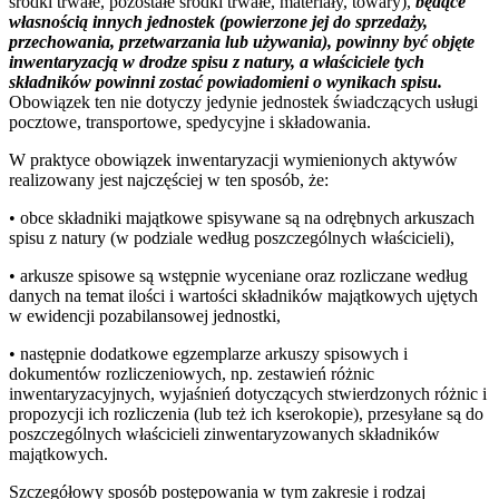
środki trwałe, pozostałe środki trwałe, materiały, towary),
będące
własnością innych jednostek (powierzone jej do sprzedaży,
przechowania, przetwarzania lub używania), powinny być objęte
inwentaryzacją w drodze spisu z natury, a właściciele tych
składników powinni zostać powiadomieni o wynikach spisu.
Obowiązek ten nie dotyczy jedynie jednostek świadczących usługi
pocztowe, transportowe, spedycyjne i składowania.
W praktyce obowiązek inwentaryzacji wymienionych aktywów
realizowany jest najczęściej w ten sposób, że:
• obce składniki majątkowe spisywane są na odrębnych arkuszach
spisu z natury (w podziale według poszczególnych właścicieli),
• arkusze spisowe są wstępnie wyceniane oraz rozliczane według
danych na temat ilości i wartości składników majątkowych ujętych
w ewidencji pozabilansowej jednostki,
• następnie dodatkowe egzemplarze arkuszy spisowych i
dokumentów rozliczeniowych, np. zestawień różnic
inwentaryzacyjnych, wyjaśnień dotyczących stwierdzonych różnic i
propozycji ich rozliczenia (lub też ich kserokopie), przesyłane są do
poszczególnych właścicieli zinwentaryzowanych składników
majątkowych.
Szczegółowy sposób postępowania w tym zakresie i rodzaj