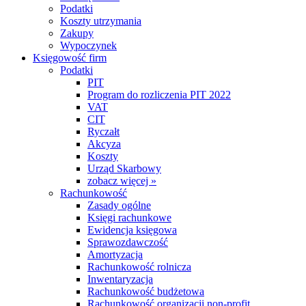
Podatki
Koszty utrzymania
Zakupy
Wypoczynek
Księgowość firm
Podatki
PIT
Program do rozliczenia PIT 2022
VAT
CIT
Ryczałt
Akcyza
Koszty
Urząd Skarbowy
zobacz więcej »
Rachunkowość
Zasady ogólne
Księgi rachunkowe
Ewidencja księgowa
Sprawozdawczość
Amortyzacja
Rachunkowość rolnicza
Inwentaryzacja
Rachunkowość budżetowa
Rachunkowość organizacji non-profit