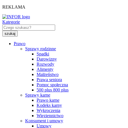
REKLAMA
Kategorie
Prawo
Sprawy rodzinne
Spadki
Darowizny
Rozwody
Alimenty
Małżeństwo
Prawa seniora
Pomoc społeczna
500 plus 800 plus
Sprawy karne
Prawo karne
Kodeks karny
Wykroczenia
Więziennictwo
Konsument i umowy
Umowy