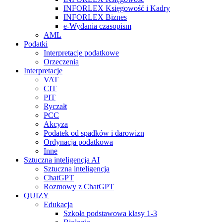
INFORLEX Księgowość i Kadry
INFORLEX Biznes
e-Wydania czasopism
AML
Podatki
Interpretacje podatkowe
Orzeczenia
Interpretacje
VAT
CIT
PIT
Ryczałt
PCC
Akcyza
Podatek od spadków i darowizn
Ordynacja podatkowa
Inne
Sztuczna inteligencja AI
Sztuczna inteligencja
ChatGPT
Rozmowy z ChatGPT
QUIZY
Edukacja
Szkoła podstawowa klasy 1-3