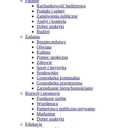
Finanse
Rachunkowość budżetowa
Podatki i opłaty
Zamówienia publiczne
Audyt i kontrola
Dobre praktyki
Budżet
Zadania
Bezpieczeństwo
Oświata
Kultura
Pomoc społeczna
Zdrowie
Sport i turystyka
Środowisko
Gospodarka komunalna
Gospodarka przestrzenna
Zarządzanie nieruchomościami
Rozwój i promocja
Fundusze unijne
Współpraca
Partnerstwo publiczno-prywatne
Marketing
Dobre praktyki
Edukacja