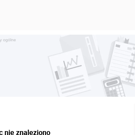
y ogólne
c nie znaleziono