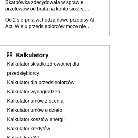
Skarbówka zdecydowała w sprawie
przelewów od brata na konto siostry.
Pieniądze z emerytury mamy wyglądały jak
Od 2 sierpnia wchodzą nowe przepisy AI
darowizna, ale podatku jednak nie będzie
Act. Wielu przedsiębiorców może nie
wiedzieć, że dotyczą także ich
Kalkulatory
Kalkulator składki zdrowotnej dla
przedsiębiorcy
Kalkulator dla przedsiębiorców
Kalkulator wynagrodzeń
Kalkulator umów zlecenia
Kalkulator umów o dzieło
Kalkulator kosztów energii
Kalkulator kredytów
Kalkulator VAT