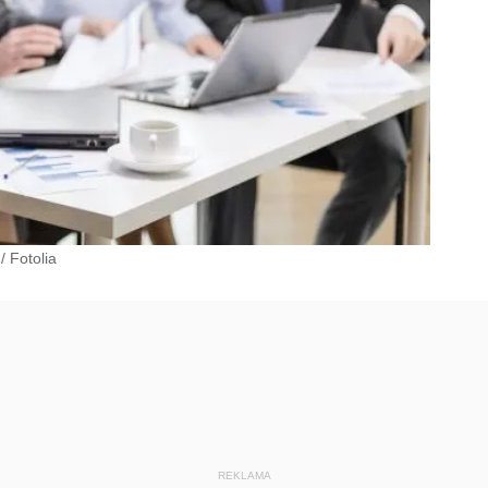
/
Fotolia