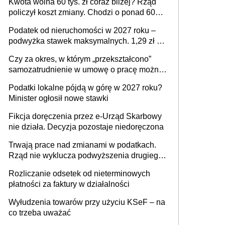
Kwota wolna 60 tys. zł coraz bliżej? Rząd
policzył koszt zmiany. Chodzi o ponad 60
mld zł
Podatek od nieruchomości w 2027 roku –
podwyżka stawek maksymalnych. 1,29 zł za
1 m2 mieszkania, 36,49 zł za 1 m2
Czy za okres, w którym „przekształcono”
budynków i lokali związanych z
samozatrudnienie w umowę o pracę można
prowadzeniem działalności gospodarczej
wystawić faktury korygujące? Rozwiązanie
Podatki lokalne pójdą w górę w 2027 roku?
umowy cywilnoprawnej jedynym
Minister ogłosił nowe stawki
racjonalnym wyjściem
Fikcja doręczenia przez e-Urząd Skarbowy
nie działa. Decyzja pozostaje niedoręczona
Trwają prace nad zmianami w podatkach.
Rząd nie wyklucza podwyższenia drugiego
progu PIT
Rozliczanie odsetek od nieterminowych
płatności za faktury w działalności
Wyłudzenia towarów przy użyciu KSeF – na
co trzeba uważać