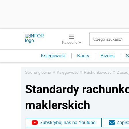
Kategorie
Księgowość
Kadry
Biznes
S
»
»
»
Strona główna
Księgowość
Rachunkowość
Zasad
Standardy rachun
maklerskich
Subskrybuj nas na Youtube
Zapisz