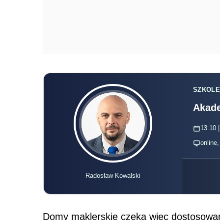
SZKOLE
Akade
13.10 |
online
Radosław Kowalski
Domy maklerskie czeka więc dostosowani