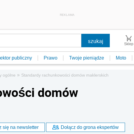
REKLAMA
Sklep
ektor publiczny
Prawo
Twoje pieniądze
Moto
»
y ogólne
Standardy rachunkowości domów maklerskich
kowości domów
 się na newsletter
Dołącz do grona ekspertów