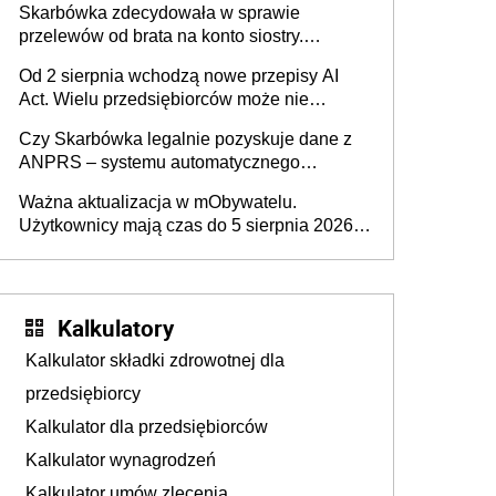
Skarbówka zdecydowała w sprawie
przelewów od brata na konto siostry.
Pieniądze z emerytury mamy wyglądały jak
Od 2 sierpnia wchodzą nowe przepisy AI
darowizna, ale podatku jednak nie będzie
Act. Wielu przedsiębiorców może nie
wiedzieć, że dotyczą także ich
Czy Skarbówka legalnie pozyskuje dane z
ANPRS – systemu automatycznego
rozpoznawania tablic rejestracyjnych
Ważna aktualizacja w mObywatelu.
pojazdów z kamer drogowych?
Użytkownicy mają czas do 5 sierpnia 2026
roku
Kalkulatory
Kalkulator składki zdrowotnej dla
przedsiębiorcy
Kalkulator dla przedsiębiorców
Kalkulator wynagrodzeń
Kalkulator umów zlecenia