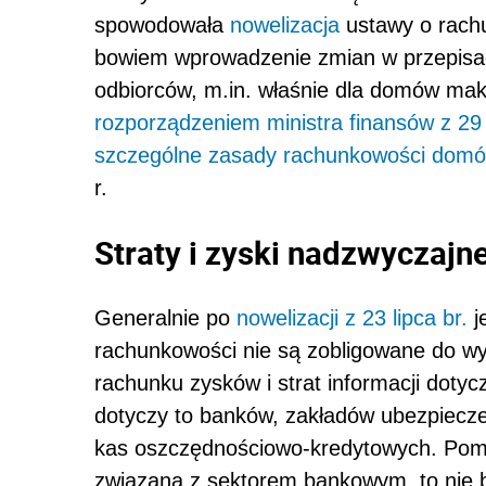
spowodowała
nowelizacja
ustawy o rachu
bowiem wprowadzenie zmian w przepisa
odbiorców, m.in. właśnie dla domów mak
rozporządzeniem ministra finansów z 29
szczególne zasady rachunkowości domó
r.
Straty i zyski nadzwyczajn
Generalnie po
nowelizacji z 23 lipca br.
j
rachunkowości nie są zobligowane do w
rachunku zysków i strat informacji doty
dotyczy to banków, zakładów ubezpiecze
kas oszczędnościowo-kredytowych. Pomi
związana z sektorem bankowym, to nie 