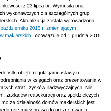
nkowości z 23 lipca br. Wymusiła ona
ch wykonawczych dla szczególnych grup
lerskich. Aktualizacja została wprowadzona
 października 2015 r. zmieniającym
w maklerskich
i obowiązuje od 1 grudnia 2015
e
ednostki objęte regulacjami ustawy o
yodrębniania w księgach oraz prezentowania w
czących strat i zysków nadzwyczajnych. Nie
ń, zakładów reasekuracji oraz spółdzielczych
mo że działalność domów maklerskich jest
będą one miały prawa do prezentowania