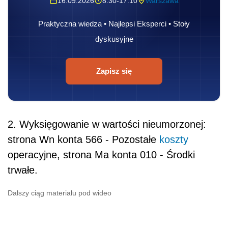
16.09.2026
8:30-17:10
Warszawa
Praktyczna wiedza • Najlepsi Eksperci • Stoły
dyskusyjne
Zapisz się
2. Wyksięgowanie w wartości nieumorzonej:
strona Wn konta 566 - Pozostałe
koszty
operacyjne, strona Ma konta 010 - Środki
trwałe.
Dalszy ciąg materiału pod wideo