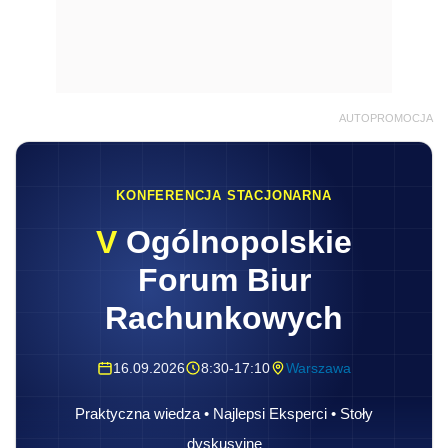
AUTOPROMOCJA
KONFERENCJA STACJONARNA
V
Ogólnopolskie
Forum Biur
Rachunkowych
16.09.2026
8:30-17:10
Warszawa
Praktyczna wiedza • Najlepsi Eksperci • Stoły
dyskusyjne