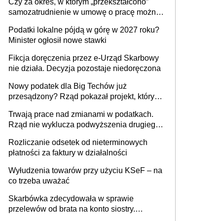
Czy za okres, w którym „przekształcono”
budynków i lokali związanych z
samozatrudnienie w umowę o pracę można
prowadzeniem działalności gospodarczej
wystawić faktury korygujące? Rozwiązanie
Podatki lokalne pójdą w górę w 2027 roku?
umowy cywilnoprawnej jedynym
Minister ogłosił nowe stawki
racjonalnym wyjściem
Fikcja doręczenia przez e-Urząd Skarbowy
nie działa. Decyzja pozostaje niedoręczona
Nowy podatek dla Big Techów już
przesądzony? Rząd pokazał projekt, który
może zmienić zasady gry w Polsce
Trwają prace nad zmianami w podatkach.
Rząd nie wyklucza podwyższenia drugiego
progu PIT
Rozliczanie odsetek od nieterminowych
płatności za faktury w działalności
Wyłudzenia towarów przy użyciu KSeF – na
co trzeba uważać
Skarbówka zdecydowała w sprawie
przelewów od brata na konto siostry.
Pieniądze z emerytury mamy wyglądały jak