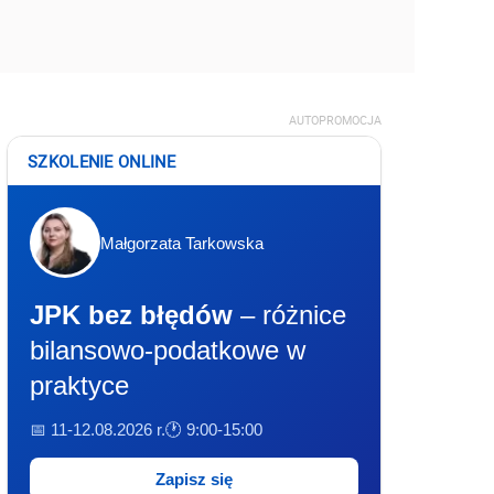
AUTOPROMOCJA
SZKOLENIE ONLINE
Małgorzata Tarkowska
JPK bez błędów
– różnice
bilansowo-podatkowe w
praktyce
📅 11-12.08.2026 r.
🕐 9:00-15:00
Zapisz się