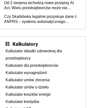
Od 2 sierpnia wchodzą nowe przepisy AI
darowizna, ale podatku jednak nie będzie
Act. Wielu przedsiębiorców może nie
wiedzieć, że dotyczą także ich
Czy Skarbówka legalnie pozyskuje dane z
ANPRS – systemu automatycznego
rozpoznawania tablic rejestracyjnych
pojazdów z kamer drogowych?
Kalkulatory
Kalkulator składki zdrowotnej dla
przedsiębiorcy
Kalkulator dla przedsiębiorców
Kalkulator wynagrodzeń
Kalkulator umów zlecenia
Kalkulator umów o dzieło
Kalkulator kosztów energii
Kalkulator kredytów