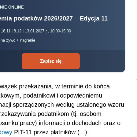
NIE ONLINE
mia podatków 2026/2027 – Edycja 11
 18.11 | 8.12 | 13.01.2027 r., 10:00-15:00
, na żywo + nagranie
Zapisz się
owiązek przekazania, w terminie do końca
atkowym, podatnikowi i odpowiedniemu
macji sporządzonych według ustalonego wzoru
przekazywania podatnikom (tj. osobom
osunku pracy) informacji o dochodach oraz o
dowy
PIT-11 przez płatników (...).