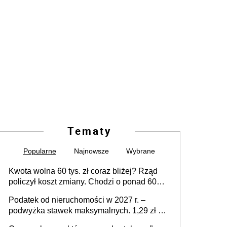
Tematy
Popularne
Najnowsze
Wybrane
Kwota wolna 60 tys. zł coraz bliżej? Rząd
policzył koszt zmiany. Chodzi o ponad 60
mld zł
Podatek od nieruchomości w 2027 r. –
podwyżka stawek maksymalnych. 1,29 zł za
1 m2 mieszkania, 36,49 zł za 1 m2