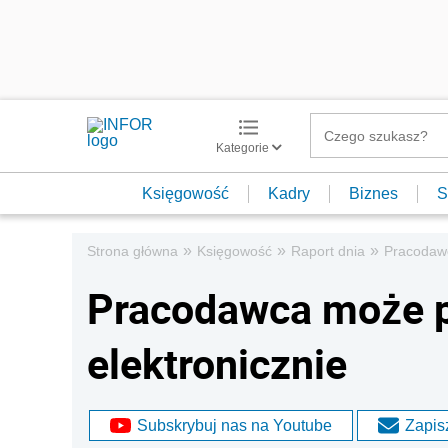
Kategorie
Księgowość
Kadry
Biznes
S
»
»
»
Strona główna
Księgowość
Raport dnia
Pracodawc
Pracodawca może p
elektronicznie
Subskrybuj nas na Youtube
Zapisz