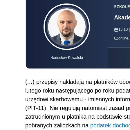
SZKOLE
Akade
13.10 |
online
Radosław Kowalski
(...) przepisy nakładają na płatników ob
lutego roku następującego po roku pod
urzędowi skarbowemu - imiennych infor
(PIT-11). Nie regulują natomiast zasad 
zatrudnionym u płatnika na podstawie st
pobranych zaliczkach na
podatek docho