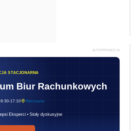
AUTOPROMOCJA
CJA STACJONARNA
rum Biur Rachunkowych
8:30-17:10
Warszawa
epsi Eksperci • Stoły dyskusyjne